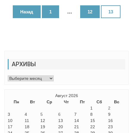
Навигация
…
Назад
1
12
13
по
записям
АРХИВЫ
Архивы
Август 2026
Пн
Вт
Ср
Чт
Пт
Сб
Вс
1
2
3
4
5
6
7
8
9
10
11
12
13
14
15
16
17
18
19
20
21
22
23
24
25
26
27
28
29
30