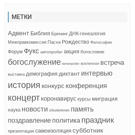
МЕТКИ
Адвент
Библия
ДНК-генеалогия
Бренинг
Рождество
Межправкомиссия
Пасха
Философия
Фукс
акция
Форум
богословие
автопробег
богослужение
встреча
вселенная
велопробег
интервью
диктант
демография
выставка
история
конференция
конкурс
концерт
коронавирус
миграция
курсы
новости
память
наука
обьявление
праздник
поздравление
политика
субботник
самоизоляция
презентация