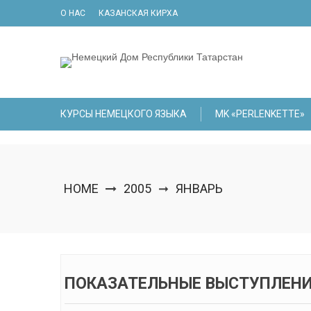
Skip
О НАС
КАЗАНСКАЯ КИРХА
to
content
КУРСЫ НЕМЕЦКОГО ЯЗЫКА
МK «PERLENKETTE»
HOME
2005
ЯНВАРЬ
➞
ПОКАЗАТЕЛЬНЫЕ ВЫСТУПЛЕНИ