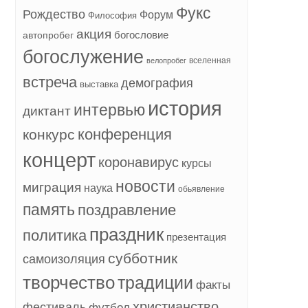
Фукс
Рождество
Форум
Философия
акция
богословие
автопробег
богослужение
вселенная
велопробег
встреча
демография
выставка
история
интервью
диктант
конференция
конкурс
концерт
коронавирус
курсы
новости
миграция
наука
обьявление
память
поздравление
праздник
политика
презентация
субботник
самоизоляция
творчество
традиции
факты
христианство
фестиваль
футбол