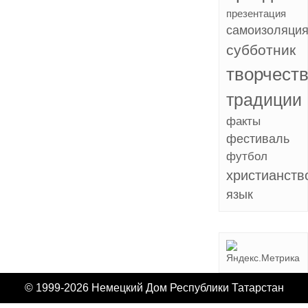
презентация
самоизоляци
субботник
творчест
традиции
факты
фестиваль
футбол
христианств
язык
© 1999-2026 Немецкий Дом Республики Татарстан