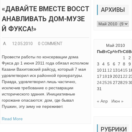
«ДАВАЙТЕ ВМЕСТЕ ВОССТ
АРХИВЫ
АНАВЛИВАТЬ ДОМ-МУЗЕ
Архивы
Й ФУКСА!»
А.
12.05.2010
0 COMMENT
Май 2010
Пн
Вт
Ср
Чт
Пт
Сб
В
Провести работы по консервации дома
1
2
Фукса до 1 июня 2011 года обязал исполком
3
4
5
6
7
8
9
Казани Вахитовский райсуд, который 7 мая
10
11
12
13
14
15
1
удовлетворил иск районной прокуратуры.
17
18
19
20
21
22
2
Правда, удовлетворил лишь частично,
24
25
26
27
28
29
3
исключив требование о реставрации
31
исторического здания. Инициативные
горожане опасаются: дом, где бывал
« Апр
Июн »
Пушкин, эту зиму не переживет.
Read More
РУБРИКИ