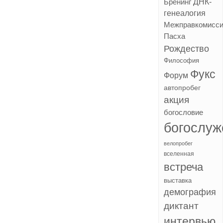
ДНК-
Бренинг
генеалогия
Межправкомисс
Пасха
Рождество
Философия
Фукс
Форум
автопробег
акция
богословие
богослуж
велопробег
вселенная
встреча
выставка
демография
диктант
интервью