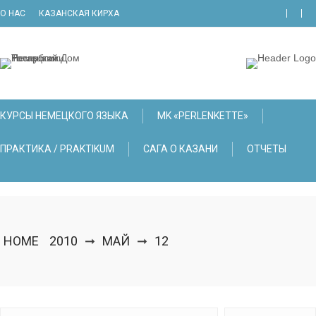
Skip
О НАС
КАЗАНСКАЯ КИРХА
to
content
КУРСЫ НЕМЕЦКОГО ЯЗЫКА
МK «PERLENKETTE»
ПРАКТИКА / PRAKTIKUM
САГА О КАЗАНИ
ОТЧЕТЫ
HOME
2010
МАЙ
12
➞
➞