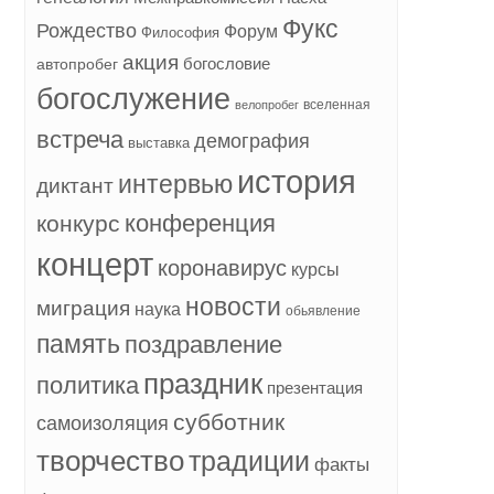
Фукс
Рождество
Форум
Философия
акция
богословие
автопробег
богослужение
вселенная
велопробег
встреча
демография
выставка
история
интервью
диктант
конференция
конкурс
концерт
коронавирус
курсы
новости
миграция
наука
обьявление
память
поздравление
праздник
политика
презентация
субботник
самоизоляция
творчество
традиции
факты