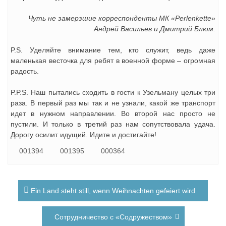
Чуть не замерзшие корреспонденты МК «Perlenkette»
Андрей Васильев и Дмитрий Блюм.
P.S. Уделяйте внимание тем, кто служит, ведь даже
маленькая весточка для ребят в военной форме – огромная
радость.
P.P.S. Наш пытались сходить в гости к Узельману целых три
раза. В первый раз мы так и не узнали, какой же транспорт
идет в нужном направлении. Во второй нас просто не
пустили. И только в третий раз нам сопутствовала удача.
Дорогу осилит идущий. Идите и достигайте!
001394
001395
000364
Навигация
Ein Land steht still, wenn Weihnachten gefeiert wird
по
записям
Сотрудничество с «Содружеством»