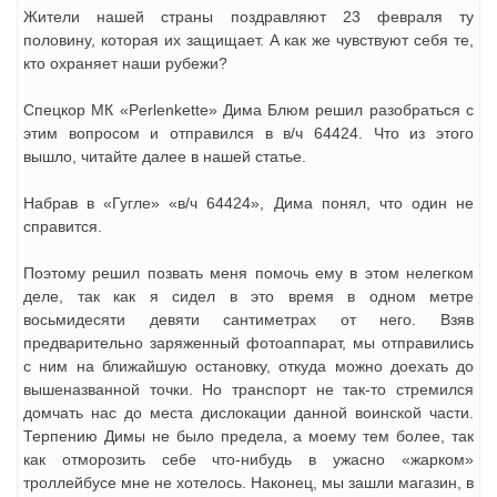
Жители нашей страны поздравляют 23 февраля ту
половину, которая их защищает. А как же чувствуют себя те,
кто охраняет наши рубежи?
Спецкор МК «Perlenkette» Дима Блюм решил разобраться с
этим вопросом и отправился в в/ч 64424. Что из этого
вышло, читайте далее в нашей статье.
Набрав в «Гугле» «в/ч 64424», Дима понял, что один не
справится.
Поэтому решил позвать меня помочь ему в этом нелегком
деле, так как я сидел в это время в одном метре
восьмидесяти девяти сантиметрах от него. Взяв
предварительно заряженный фотоаппарат, мы отправились
с ним на ближайшую остановку, откуда можно доехать до
вышеназванной точки. Но транспорт не так-то стремился
домчать нас до места дислокации данной воинской части.
Терпению Димы не было предела, а моему тем более, так
как отморозить себе что-нибудь в ужасно «жарком»
троллейбусе мне не хотелось. Наконец, мы зашли магазин, в