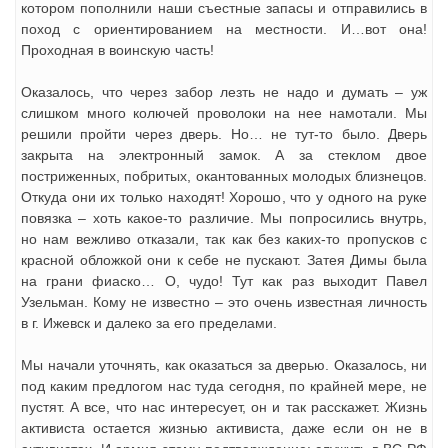
котором пополнили наши съестные запасы и отправились в
поход с ориентированием на местности. И…вот она!
Проходная в воинскую часть!
Оказалось, что через забор лезть не надо и думать – уж
слишком много колючей проволоки на нее намотали. Мы
решили пройти через дверь. Но… не тут-то было. Дверь
закрыта на электронный замок. А за стеклом двое
постриженных, побритых, окантованных молодых близнецов.
Откуда они их только находят! Хорошо, что у одного на руке
повязка – хоть какое-то различие. Мы попросились внутрь,
но нам вежливо отказали, так как без каких-то пропусков с
красной обложкой они к себе не пускают. Затея Димы была
на грани фиаско… О, чудо! Тут как раз выходит Павел
Узельман. Кому не известно – это очень известная личность
в г. Ижевск и далеко за его пределами.
Мы начали уточнять, как оказаться за дверью. Оказалось, ни
под каким предлогом нас туда сегодня, по крайней мере, не
пустят. А все, что нас интересует, он и так расскажет. Жизнь
активиста остается жизнью активиста, даже если он не в