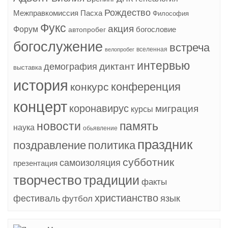
Рождество
Межправкомиссия
Пасха
Философия
Фукс
акция
Форум
богословие
автопробег
богослужение
встреча
вселенная
велопробег
интервью
диктант
демография
выставка
история
конференция
конкурс
концерт
коронавирус
миграция
курсы
новости
память
наука
обьявление
праздник
поздравление
политика
субботник
самоизоляция
презентация
творчество
традиции
факты
христианство
фестиваль
язык
футбол