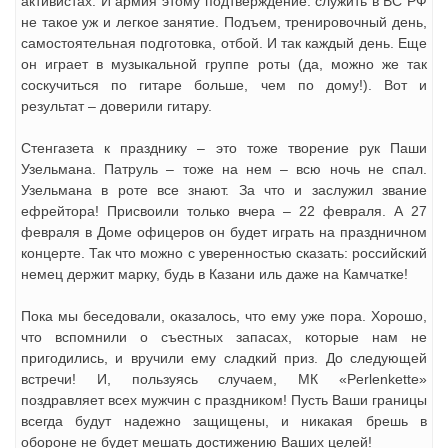
активистах. И армия этому подтверждение: служить в ВС РФ
не такое уж и легкое занятие. Подъем, тренировочный день,
самостоятельная подготовка, отбой. И так каждый день. Еще
он играет в музыкальной группе роты (да, можно же так
соскучиться по гитаре больше, чем по дому!). Вот и
результат – доверили гитару.
Стенгазета к празднику – это тоже творение рук Паши
Узельмана. Патруль – тоже на нем – всю ночь не спал.
Узельмана в роте все знают. За что и заслужил звание
ефрейтора! Присвоили только вчера – 22 февраля. А 27
февраля в Доме офицеров он будет играть на праздничном
концерте. Так что можно с уверенностью сказать: российский
немец держит марку, будь в Казани иль даже на Камчатке!
Пока мы беседовали, оказалось, что ему уже пора. Хорошо,
что вспомнили о съестных запасах, которые нам не
пригодились, и вручили ему сладкий приз. До следующей
встречи! И, пользуясь случаем, МК «Perlenkette»
поздравляет всех мужчин с праздником! Пусть Ваши границы
всегда будут надежно защищены, и никакая брешь в
обороне не будет мешать достижению Ваших целей!