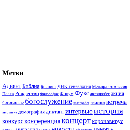
Метки
Адвент
Библия
ДНК-генеалогия
Межправкомиссия
Бренинг
Фукс
акция
Рождество
Форум
Пасха
автопробег
Философия
богослужение
встреча
богословие
вселенная
велопробег
история
интервью
диктант
демография
выставка
концерт
конференция
конкурс
коронавирус
новости
память
миграция
курсы
наука