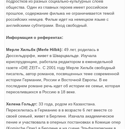
подростков из разных социально-культурных слоев
общества. Один из главных героев имеет российское
прошлое, содержание фильма не ограничивается темой
российских немцев. Фильм идет на немецком языке с
английскими субтитрами. Вход свободный.
Информация о референтах:
Мерле Хильбк (
Merle
Hilbk
):
49 лет, родилась в
Дюссельдорфе, живет в Шварцвальде. Изучала
юриспруденцию, работала редактором в еженедельной
газете «DIE ZEIT». С 2001 году Мерле Хильбк свободный
писатель, автор романов, посвященных теме современной
истории Германии, России и Восточной Европы. В ее
последнем романе речь идет об истории ее семьи, которая
переселившихся в Россию в 18 веке.
Хелена Гольдт:
33 года, родом из Казахстана.
Переселилась в Германию в в возрасте 6 лет вместе со
своей семьей, живет в Берлине. Изачала академическое
пение и участвовала в оперных постановках в Комише опер
(Komische Oper) в Берлине и на сцене Эльфилармонии в