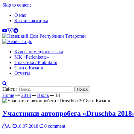
Skip to content
О нас
Казанская кирха
Курсы немецкого языка
МK «Perlenkette»
Практика / Praktikum
Сага о Казани
Отчеты
Найти:
Home
2018
➞
Июль
➞
18
Участники автопробега «Druschba 2018
А.
18.07.2018
0 comment