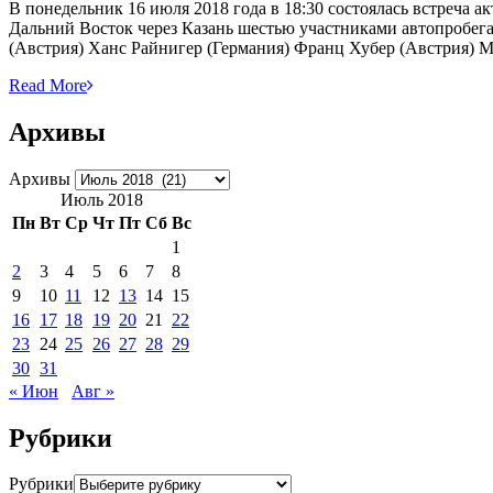
В понедельник 16 июля 2018 года в 18:30 состоялась встреча
Дальний Восток через Казань шестью участниками автопробег
(Австрия) Ханс Райнигер (Германия) Франц Хубер (Австрия) 
Read More
Архивы
Архивы
Июль 2018
Пн
Вт
Ср
Чт
Пт
Сб
Вс
1
2
3
4
5
6
7
8
9
10
11
12
13
14
15
16
17
18
19
20
21
22
23
24
25
26
27
28
29
30
31
« Июн
Авг »
Рубрики
Рубрики