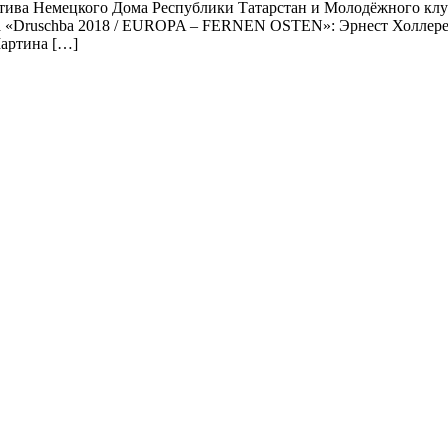
 актива Немецкого Дома Республики Татарстан и Молодёжного кл
а «Druschba 2018 / EUROPA – FERNEN OSTEN»: Эрнест Холлерер
Мартина […]