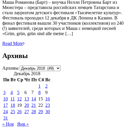
Маша Романова (Барт) – внучка Нелли Петровны Барт из
Мюнстера – представила российских немцев Татарстана и
стала лауреатом детского фестиваля «Тысячелетие культур».
Фестиваль проходил 12 декабря в ДК Ленина в Казани. В
финал фестиваля вышли 30 участников (коллективов) из 240
(!) заявителей, среди которых и Маша с немецкой песней
«Grün, grün, grün sind alle meine […]
Read More
Архивы
Архивы
Декабрь 2018
Пн
Вт
Ср
Чт
Пт
Сб
Вс
1
2
3
4
5
6
7
8
9
10
11
12
13
14
15
16
17
18
19
20
21
22
23
24
25
26
27
28
29
30
31
« Ноя
Янв »