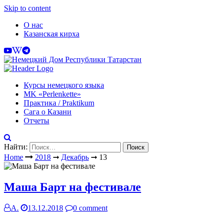
Skip to content
О нас
Казанская кирха
Курсы немецкого языка
МK «Perlenkette»
Практика / Praktikum
Сага о Казани
Отчеты
Найти:
Home
2018
➞
Декабрь
➞
13
Маша Барт на фестивале
А.
13.12.2018
0 comment