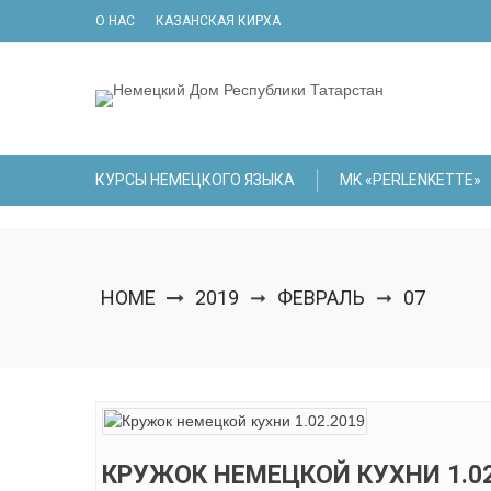
Skip
О НАС
КАЗАНСКАЯ КИРХА
to
content
КУРСЫ НЕМЕЦКОГО ЯЗЫКА
МK «PERLENKETTE»
HOME
2019
ФЕВРАЛЬ
07
➞
➞
КРУЖОК НЕМЕЦКОЙ КУХНИ 1.02