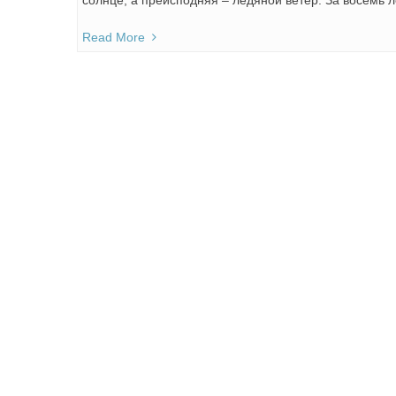
солнце, а преисподняя – ледяной ветер. За восемь ле
Read More