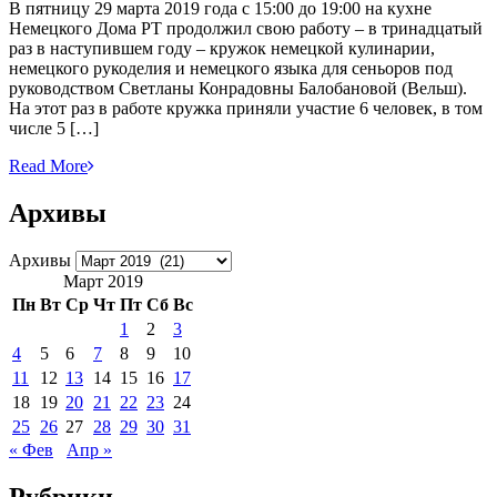
В пятницу 29 марта 2019 года с 15:00 до 19:00 на кухне
Немецкого Дома РТ продолжил свою работу – в тринадцатый
раз в наступившем году – кружок немецкой кулинарии,
немецкого рукоделия и немецкого языка для сеньоров под
руководством Светланы Конрадовны Балобановой (Вельш).
На этот раз в работе кружка приняли участие 6 человек, в том
числе 5 […]
Read More
Архивы
Архивы
Март 2019
Пн
Вт
Ср
Чт
Пт
Сб
Вс
1
2
3
4
5
6
7
8
9
10
11
12
13
14
15
16
17
18
19
20
21
22
23
24
25
26
27
28
29
30
31
« Фев
Апр »
Рубрики