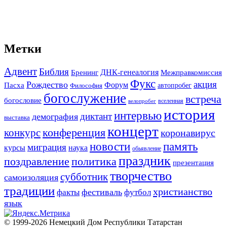
Метки
Адвент
Библия
ДНК-генеалогия
Межправкомиссия
Бренинг
Фукс
акция
Рождество
Форум
Пасха
автопробег
Философия
богослужение
встреча
богословие
вселенная
велопробег
история
интервью
диктант
демография
выставка
концерт
конференция
конкурс
коронавирус
новости
память
миграция
курсы
наука
обьявление
праздник
поздравление
политика
презентация
творчество
субботник
самоизоляция
традиции
христианство
фестиваль
факты
футбол
язык
© 1999-2026 Немецкий Дом Республики Татарстан