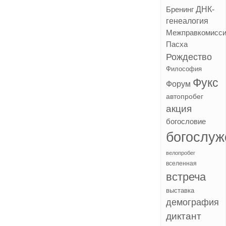
ДНК-
Бренинг
генеалогия
Межправкомисс
Пасха
Рождество
Философия
Фукс
Форум
автопробег
акция
богословие
богослуж
велопробег
вселенная
встреча
выставка
демография
диктант