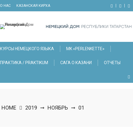
Skip
О НАС
КАЗАНСКАЯ КИРХА
to
content
КУРСЫ НЕМЕЦКОГО ЯЗЫКА
МK «PERLENKETTE»
ПРАКТИКА / PRAKTIKUM
САГА О КАЗАНИ
ОТЧЕТЫ
HOME
2019
НОЯБРЬ
01
➞
➞