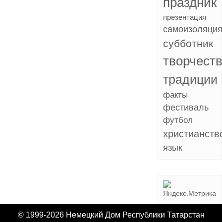
праздник
презентация
самоизоляци
субботник
творчест
традиции
факты
фестиваль
футбол
христианств
язык
© 1999-2026 Немецкий Дом Республики Татарстан