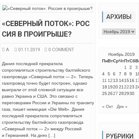
АРХИВЫ
«СЕВЕРНЫЙ ПОТОК»: РОС
Архивы
СИЯ В ПРОИГРЫШЕ?
А.
01.11.2019
0 COMMENT
Ноябрь 2019
Пн
Вт
Ср
Чт
Пт
Сб
В
Дания последней прекратила
1
2
3
сопротивляться строительству балтийского
4
5
6
7
8
9
1
газопровода «Северный поток — 2». Теперь
11
12
13
14
15
16
1
газопровод точно будет построен, однако
18
19
20
21
22
23
2
выиграли от этой сложной ситуации все
25
26
27
28
29
30
равно Украина и США. Это связано с
переговорами России и Украины по транзиту
« Окт
Дек »
газа, пишет немецкая «Die Welt». Дания
последней прекратила сопротивляться
строительству балтийского газопровода
«Северный поток — 2» между Россией
РУБРИКИ
и Германией. На днях […]