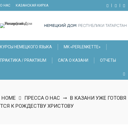
Skip
О НАС
КАЗАНСКАЯ КИРХА
to
content
КУРСЫ НЕМЕЦКОГО ЯЗЫКА
МK «PERLENKETTE»
ПРАКТИКА / PRAKTIKUM
САГА О КАЗАНИ
ОТЧЕТЫ
HOME
ПРЕССА О НАС
В КАЗАНИ УЖЕ ГОТОВЯ
➞
ТСЯ К РОЖДЕСТВУ ХРИСТОВУ