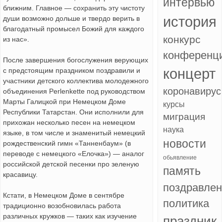
интервью
ближним. Главное — сохранить эту чистоту
история
души возможно дольше и твердо верить в
благодатный промысел Божий для каждого
конкурс
из нас».
конференц
После завершения богослужения верующих
концерт
с предстоящим праздником поздравили и
участники детского коллектива молодежного
коронавирус
объединения Perlenkette под руководством
Марты Галицкой при Немецком Доме
курсы
Республики Татарстан. Они исполнили для
миграция
прихожан несколько песен на немецком
наука
языке, в том числе и знаменитый немецкий
новости
рождественский гимн «Танненбаум» (в
переводе с немецкого «Елочка») — аналог
обьявление
российской детской песенки про зеленую
память
красавицу.
поздравле
Кстати, в Немецком Доме в сентябре
политика
традиционно возобновилась работа
различных кружков — таких как изучение
праздник