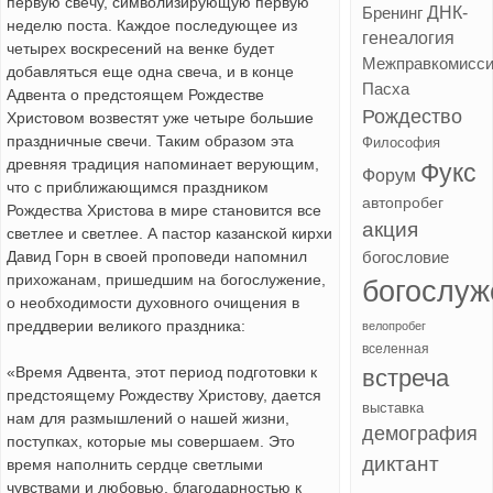
первую свечу, символизирующую первую
ДНК-
Бренинг
неделю поста. Каждое последующее из
генеалогия
четырех воскресений на венке будет
Межправкомисс
добавляться еще одна свеча, и в конце
Пасха
Адвента о предстоящем Рождестве
Рождество
Христовом возвестят уже четыре большие
праздничные свечи. Таким образом эта
Философия
древняя традиция напоминает верующим,
Фукс
Форум
что с приближающимся праздником
автопробег
Рождества Христова в мире становится все
акция
светлее и светлее. А пастор казанской кирхи
Давид Горн в своей проповеди напомнил
богословие
прихожанам, пришедшим на богослужение,
богослуж
о необходимости духовного очищения в
преддверии великого праздника:
велопробег
вселенная
«Время Адвента, этот период подготовки к
встреча
предстоящему Рождеству Христову, дается
выставка
нам для размышлений о нашей жизни,
демография
поступках, которые мы совершаем. Это
диктант
время наполнить сердце светлыми
чувствами и любовью, благодарностью к