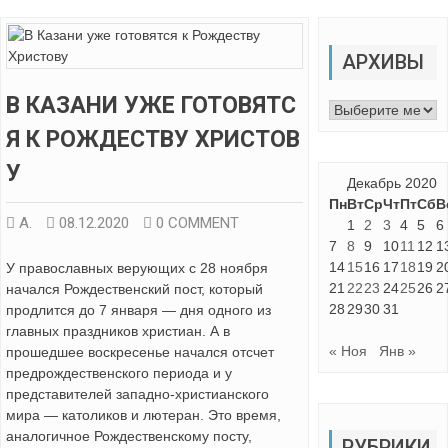
АРХИВЫ
В КАЗАНИ УЖЕ ГОТОВЯТС
Архивы
Я К РОЖДЕСТВУ ХРИСТОВ
У
Декабрь 2020
Пн
Вт
Ср
Чт
Пт
Сб
В
А.
08.12.2020
0 COMMENT
1
2
3
4
5
6
7
8
9
10
11
12
1
14
15
16
17
18
19
2
У православных верующих с 28 ноября
21
22
23
24
25
26
2
начался Рождественский пост, который
28
29
30
31
продлится до 7 января — дня одного из
главных праздников христиан. А в
« Ноя
Янв »
прошедшее воскресенье начался отсчет
предрождественского периода и у
представителей западно-христианского
мира — католиков и лютеран. Это время,
аналогичное Рождественскому посту,
РУБРИКИ