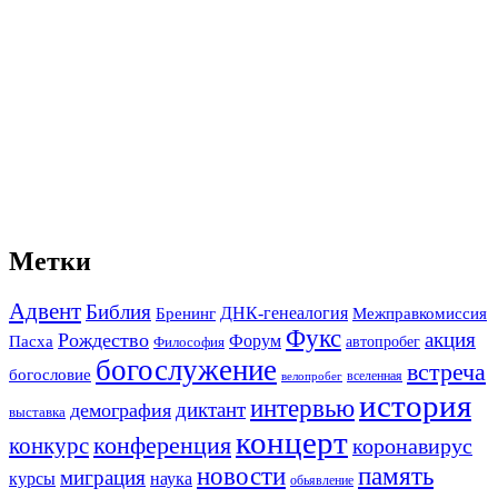
Метки
Адвент
Библия
ДНК-генеалогия
Межправкомиссия
Бренинг
Фукс
акция
Рождество
Форум
Пасха
автопробег
Философия
богослужение
встреча
богословие
вселенная
велопробег
история
интервью
диктант
демография
выставка
концерт
конференция
конкурс
коронавирус
новости
память
миграция
курсы
наука
обьявление