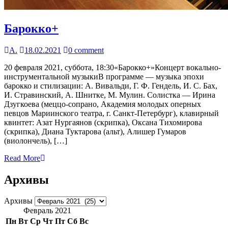
Барокко+
А.
18.02.2021
0 comment
20 февраля 2021, суббота, 18:30«Барокко+»Концерт вокально-
инструментальной музыкиВ программе — музыка эпохи
барокко и стилизации: А. Вивальди, Г. Ф. Гендель, И. С. Бах,
И. Стравинский, А. Шнитке, М. Мулин. Солистка — Ирина
Дзугкоева (меццо-сопрано, Академия молодых оперных
певцов Мариинского театра, г. Санкт-Петербург), клавирный
квинтет: Азат Нургаянов (скрипка), Оксана Тихомирова
(скрипка), Диана Туктарова (альт), Алишер Гумаров
(виолончель), […]
Read More
Архивы
Архивы
Февраль 2021
Пн
Вт
Ср
Чт
Пт
Сб
Вс