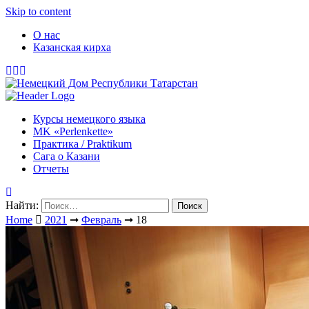
Skip to content
О нас
Казанская кирха
Курсы немецкого языка
МK «Perlenkette»
Практика / Praktikum
Сага о Казани
Отчеты
Найти:
Home
2021
➞
Февраль
➞
18