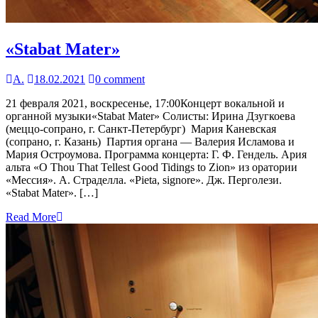
«Stabat Mater»
А.
18.02.2021
0 comment
21 февраля 2021, воскресенье, 17:00Концерт вокальной и
органной музыки«Stabat Mater» Солисты: Ирина Дзугкоева
(меццо-сопрано, г. Санкт-Петербург) Мария Каневская
(сопрано, г. Казань) Партия органа — Валерия Исламова и
Мария Остроумова. Программа концерта: Г. Ф. Гендель. Ария
альта «O Thou That Tellest Good Tidings to Zion» из оратории
«Мессия». А. Страделла. «Pieta, signore». Дж. Перголези.
«Stabat Mater». […]
Read More