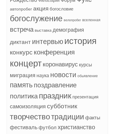
Форум
Философия
акция
богословие
автопробег
богослужение
вселенная
велопробег
встреча
демография
выставка
история
интервью
диктант
конференция
конкурс
концерт
коронавирус
курсы
новости
миграция
наука
обьявление
память
поздравление
праздник
политика
презентация
субботник
самоизоляция
творчество
традиции
факты
христианство
фестиваль
футбол