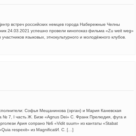
 Центр встреч российских немцев города Набережные Челны
ник 24.03.2021 успешно провели кинопоказ фильма «Zu weit weg»
 участников языковых, этнокультурного и молодёжного клубов.
Исполнители: Софья Мещанинова (орган) и Мария Каневская
 № 7, I часть Ж. Бизе «Agnus Dei» С. Франк Прелюдия, фуга и
ерголези Ария сопрано №6 «Vidit suum» из кантаты «Stabat
uia respexit» из MagnificatИ. С. […]