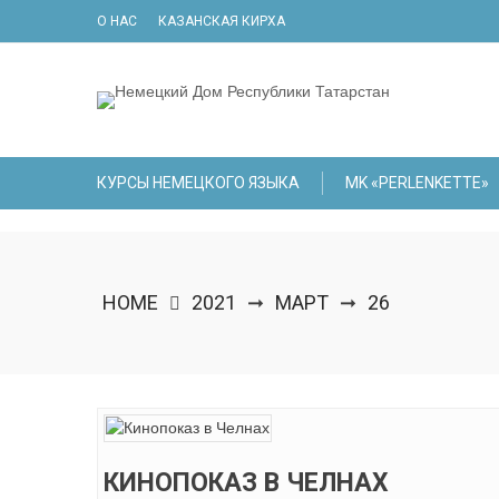
Skip
О НАС
КАЗАНСКАЯ КИРХА
to
content
КУРСЫ НЕМЕЦКОГО ЯЗЫКА
МK «PERLENKETTE»
HOME
2021
МАРТ
26
➞
➞
КИНОПОКАЗ В ЧЕЛНАХ