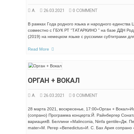
А.
26.03.2021
0 COMMENT
В рамках Года родного языка и народного единства
совместно с ГБУК РТ “ТАТАРКИНО ” на базе ДДН Род
(2019) на немецком языке с русскими субтитрами для
Read More
ОРГАН + ВОКАЛ
А.
26.03.2021
0 COMMENT
28 марта 2021, воскресенье, 17:00«Орган + Вокал»
(сопрано) Программа концерта:Й. Райнбергер Соната
вариацияВ. Беллини «Malinconia, Ninfa gentile»Дж. П
mater»М. Регер «Benedictus»И. С. Бах Ария сопрано «Q