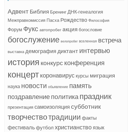
Адвент
Библия
ДНК-генеалогия
Бренинг
Рождество
Межправкомиссия
Пасха
Философия
Фукс
акция
Форум
богословие
автопробег
богослужение
встреча
вселенная
велопробег
интервью
диктант
демография
выставка
история
конференция
конкурс
концерт
коронавирус
миграция
курсы
новости
память
наука
обьявление
праздник
поздравление
политика
субботник
самоизоляция
презентация
творчество
традиции
факты
христианство
фестиваль
язык
футбол