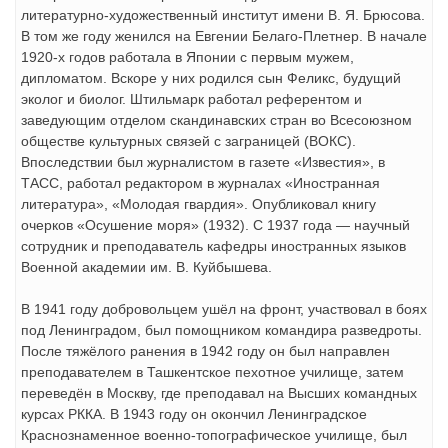
литературно-художественный институт имени В. Я. Брюсова.
В том же году женился на Евгении Белаго-Плетнер. В начале
1920-х годов работала в Японии с первым мужем,
дипломатом. Вскоре у них родился сын Феликс, будущий
эколог и биолог. Штильмарк работал референтом и
заведующим отделом скандинавских стран во Всесоюзном
обществе культурных связей с заграницей (ВОКС).
Впоследствии был журналистом в газете «Известия», в
ТАСС, работал редактором в журналах «Иностранная
литература», «Молодая гвардия». Опубликовал книгу
очерков «Осушение моря» (1932). С 1937 года — научный
сотрудник и преподаватель кафедры иностранных языков
Военной академии им. В. Куйбышева.
В 1941 году добровольцем ушёл на фронт, участвовал в боях
под Ленинградом, был помощником командира разведроты.
После тяжёлого ранения в 1942 году он был направлен
преподавателем в Ташкентское пехотное училище, затем
переведён в Москву, где преподавал на Высших командных
курсах РККА. В 1943 году он окончил Ленинградское
Краснознаменное военно-топографическое училище, был