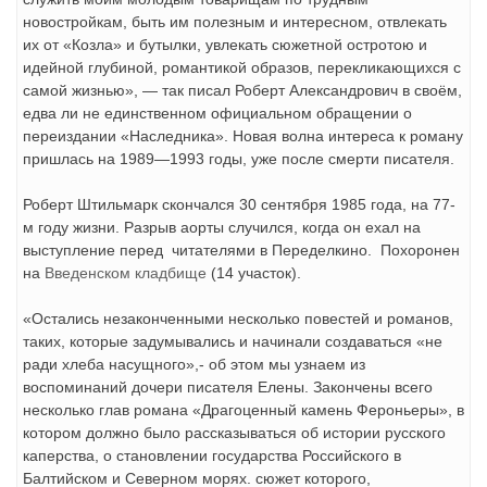
новостройкам, быть им полезным и интересном, отвлекать
их от «Козла» и бутылки, увлекать сюжетной остротою и
идейной глубиной, романтикой образов, перекликающихся с
самой жизнью», — так писал Роберт Александрович в своём,
едва ли не единственном официальном обращении о
переиздании «Наследника». Новая волна интереса к роману
пришлась на 1989—1993 годы, уже после смерти писателя.
Роберт Штильмарк скончался 30 сентября 1985 года, на 77-
м году жизни. Разрыв аорты случился, когда он ехал на
выступление перед читателями в Переделкино. Похоронен
на
Введенском кладбище
(14 участок).
«Остались незаконченными несколько по­вестей и романов,
таких, которые задумывались и начинали созда­ваться «не
ради хлеба насущного»,- об этом мы узнаем из
воспоминаний дочери писателя Елены. Закончены всего
несколько глав романа «Драгоценный камень Фероньеры», в
котором должно было рас­сказываться об истории русского
каперства, о становлении государства Российского в
Балтийском и Северном морях. сюжет которого,