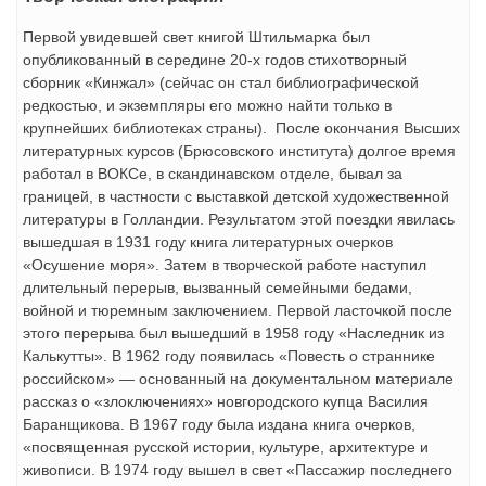
Первой увидевшей свет книгой Штильмарка был
опубликованный в сере­дине 20-х годов стихотворный
сборник «Кинжал» (сейчас он стал библиографической
редкостью, и экземпляры его можно найти только в
крупнейших библиотеках страны). После окончания Высших
литературных курсов (Брюсовского института) долгое время
работал в ВОКСе, в скандинавском отделе, бывал за
границей, в частности с выставкой детской художественной
литературы в Голландии. Результатом этой поездки явилась
вышедшая в 1931 году книга литературных очерков
«Осушение моря». Затем в творческой работе наступил
длительный перерыв, вызванный семейными бедами,
войной и тюремным заклю­чением. Первой ласточкой после
этого перерыва был вышедший в 1958 году «Наследник из
Калькутты». В 1962 году появилась «Повесть о страннике
российском» — основанный на документальном материале
рассказ о «злоключениях» новгородского купца Василия
Баранщикова. В 1967 году была издана книга очерков,
«посвященная русской истории, культуре, архитектуре и
живописи. В 1974 году вышел в свет «Пассажир последнего