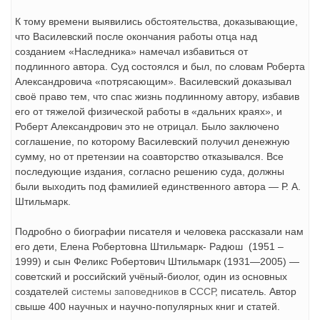
К тому времени выявились обстоятельства, доказывающие,
что Василевский после окончания работы отца над
созданием «Наследника» намечал избавиться от
подлинного автора. Суд состоялся и был, по словам Роберта
Александровича «потрясающим». Василевский доказывал
своё право тем, что спас жизнь подлинному автору, избавив
его от тяжелой физической работы в «дальних краях», и
Роберт Александрович это не отрицал. Было заключено
соглашение, по которому Василевский получил денежную
сумму, но от претензии на соавторство отказывался. Все
последующие издания, согласно решению суда, должны
были выходить под фамилией единственного автора — Р. А.
Штильмарк.
Подробно о биографии писателя и человека рассказали нам
его дети, Елена Робертовна Штильмарк- Радюш (1951 –
1999) и сын Феликс Робертович Штильмарк (1931—2005) —
советский и российский учёный-биолог, один из основных
создателей
системы заповедников
в
СССР
, писатель. Автор
свыше 400 научных и научно-популярных книг и статей.