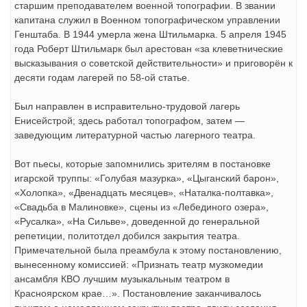
старшим преподавателем военной топографии. В звании
капитана служил в Военном топографическом управлении
Генштаба. В 1944 умерла жена Штильмарка. 5 апреля 1945
года Роберт Штильмарк был арестован «за клеветнические
высказывания о советской действительности» и приговорён к
десяти годам лагерей по 58-ой статье.
Был направлен в исправительно-трудовой лагерь
Енисейстрой; здесь работал топографом, затем —
заведующим литературной частью лагерного театра.
Вот пьесы, которые запомнились зрителям в постановке
игарской труппы: «Голубая мазурка», «Цыганский барон»,
«Холопка», «Двенадцать месяцев», «Наталка-полтавка»,
«Свадьба в Малиновке», сцены из «Лебединого озера»,
«Русалка», «На Сильве», доведенной до генеральной
репетиции, политотдел добился закрытия театра.
Примечательной была преамбула к этому постановлению,
вынесенному комиссией: «Признать театр музкомедии
ансамбля КВО лучшим музыкальным театром в
Красноярском крае…». Постановление заканчивалось