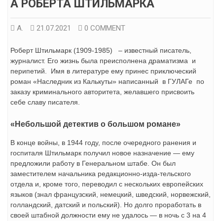
А РОБЕРТА ШТИЛЬМАРКА
А.
21.07.2021
0 COMMENT
Роберт Штильмарк (1909-1985) – известный писатель,
журналист. Его жизнь была преисполнена драматизма и
перипетий. Имя в литературе ему принес приключеский
роман «Наследник из Калькуты» написанный в ГУЛАГе по
заказу криминального авторитета, желавшего присвоить
себе славу писателя.
«Неболь­шой детектив о большом романе»
В конце войны, в 1944 году, после очередного ранения и
госпи­таля Штильмарк получил новое назначение — ему
предложили работу в Гене­ральном штабе. Он был
заместителем начальника редакционно-изда-тельского
отдела и, кроме того, переводил с нескольких европейских
языков (знал французский, немецкий, шведский, норвежский,
гол­ландский, датский и польский). Но долго проработать в
своей штабной должности ему не удалось — в ночь с 3 на 4