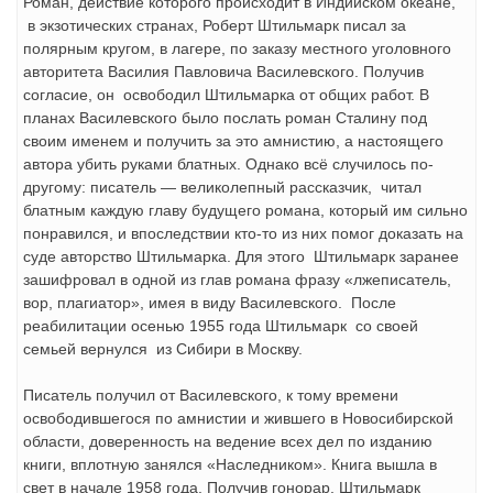
Роман, действие которого происходит в Индийском океане,
в экзотических странах, Роберт Штильмарк писал за
полярным кругом, в лагере, по заказу местного уголовного
авторитета Василия Павловича Василевского. Получив
согласие, он освободил Штильмарка от общих работ. В
планах Василевского было послать роман Сталину под
своим именем и получить за это амнистию, а настоящего
автора убить руками блатных. Однако всё случилось по-
другому: писатель — великолепный рассказчик, читал
блатным каждую главу будущего романа, который им сильно
понравился, и впоследствии кто-то из них помог доказать на
суде авторство Штильмарка. Для этого Штильмарк заранее
зашифровал в одной из глав романа фразу «лжеписатель,
вор, плагиатор», имея в виду Василевского. После
реабилитации осенью 1955 года Штильмарк со своей
семьей вернулся из Сибири в Москву.
Писатель получил от Василевского, к тому времени
освободившегося по амнистии и жившего в Новосибирской
области, доверенность на ведение всех дел по изданию
книги, вплотную занялся «Наследником». Книга вышла в
свет в начале 1958 года. Получив гонорар, Штильмарк