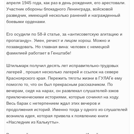
апреля 1945 года, как раз в день рождения, его арестовали.
Участник обороны блокадного Ленин­града, войсковой
разведчик, имеющий несколько ранений и награж­денный
боевыми орденами.
Его осудили по 58-й статье, за «антисоветскую агитацию и
пропаганду». Умен, речист и лицом хорош. Можно и
позавидовать. Но главная вина: человек с немецкой
фамилией работает в Генштабе!
Штильмарк получил десять лет исправительно-трудовых
лагерей , прошел несколько лагерей и ссылок на севере
Красноярского края. Пережить тяготы жизни в ГУЛАГе ему
помогло то, что он был прекрасным рассказчиком. По
вечерам, сидя на нарах, он развлекал слушателей-зэков
приключенческими историями, которые сочинял на ходу.
Весь барак с нетерпением ждал этих вечеров и
продолжения историй. Именно тогда у одного из слушателей
возникла идея, которая привела к появлению книги
«Наследник из Калькутты».