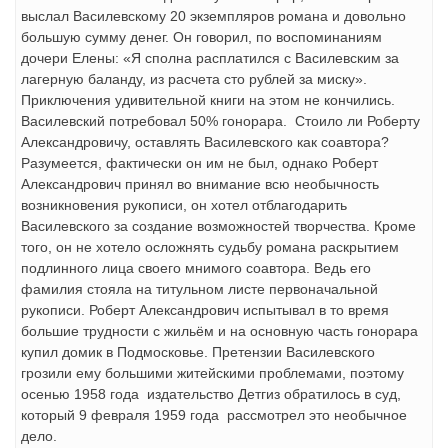
выслал Василевскому 20 экземпляров романа и довольно
большую сумму денег. Он говорил, по воспоминаниям
дочери Елены: «Я сполна расплатился с Василевским за
лагерную баланду, из расчета сто рублей за миску».
Приключения удивительной книги на этом не кончились.
Василевский потребовал 50% гонорара. Стоило ли Роберту
Александровичу, оставлять Василевского как соавтора?
Разумеется, фактически он им не был, однако Роберт
Александрович принял во внимание всю необычность
возникновения рукописи, он хотел отблагодарить
Василевского за создание возможностей творчества. Кроме
того, он не хотело осложнять судьбу романа раскрытием
подлинного лица своего мнимого соавтора. Ведь его
фамилия стояла на титульном листе первоначальной
рукописи. Роберт Александрович испытывал в то время
большие трудности с жильём и на основную часть гонорара
купил домик в Подмосковье. Претензии Василевского
грозили ему большими житейскими проблемами, поэтому
осенью 1958 года издательство Детгиз обратилось в суд,
который 9 февраля 1959 года рассмотрел это необычное
дело.