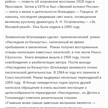
рейса» — повесть об эсеровском восстании 1918 года в
Ярославле. Затем в 1976-м был «Звонкий колокол России»
— книга о жизни и деятельности Искандера — Герцена. И
наконец, последняя увидевшая свет книга, посвященная
великому русскому дра­матургу А. Н. Островскому,— «За
Москвой-рекой». Она была издана в 1983 году.
Знаменитым Штильмарка сделал приключенческий роман
«Наследник из Калькутты», написанный во время
пребывания в заключении. Роман получил восторженные
отзывы нескольких известных писателей, в том числе
Ивана
Ефремова
. Книга впервые вышла в 1958 году, после
освобождения и реабилитации автора. После выхода
«Наследника из Калькутты» Штильмарк занимался только
писательской деятельностью. В 1964-м году его приняли в
Союз писателей. Роман выдержал несколько переизданий в
1959 году. В Конце семидесятых годов группа друзей
написала обращение в очень высокие инстанции о
целесообразности переиздания «Наследника», но Детгиз и
Госкомиздат ответили решительным отказом.
«Главным моим самым заветным желанием является —
служить моим молодым товарищам по трудным