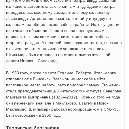
пунктом о немедленном закрытии театра, ввиду создания
излишнего авторитета заключенным и т.д. Здание театра
передавалось местному самодеятельному коллективу
лесозавода. Артистов же разогнали в тайгу и тундру по
колоннам, на общие подконвойные работы. Их, в сущности,
ни в чем не обвиняли. Просто сочли недопустимым
привлекать к ним внимание, симпатии и даже любовь
игарских граждан. А неделей позже здание театра, внезапно
охваченное огнем, начиная с чердака, сгорело дотла.
Штильмарк был отправлен на строительство железной
дороги Игарка – Салехард.
В 1953 году, после смерти Сталина, Роберта Штильмарка
отправляют в Енисейск. Здесь он не мог себе найти
постоянное место работы, зато приобрел семью. Его женой
стала преподавательница Учительского института Савёлова
Маргарита Дмитриевна (1923—2012). Осенью того же года
они переехали вначале в Маклаково, а затем в Ново-
Маклаково. Штильмарк работал нормировщиком в СМУ-33.
Был освобожден в 1955 году.
Творческая биография