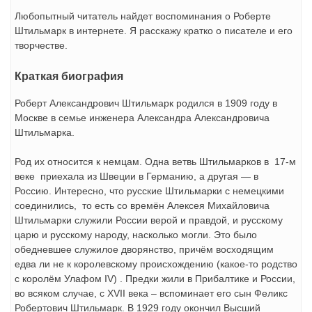
Любопытный читатель найдет воспоминания о Роберте
Штильмарк в интернете. Я расскажу кратко о писателе и его
творчестве.
Краткая биография
Роберт Александрович Штильмарк родился в 1909 году в
Москве в семье инженера Александра Александровича
Штильмарка.
Род их относится к немцам. Одна ветвь Штильмарков в 17-м
веке приехала из Швеции в Германию, а другая — в
Россию. Интересно, что русские Штильмарки с немецкими
соединились, то есть со времён Алексея Михайловича
Штильмарки служили России верой и правдой, и русскому
царю и русскому народу, насколько могли. Это было
обедневшее служилое дворянство, причём восходящим
едва ли не к королевскому происхождению (какое-то родство
с королём Улафом IV) . Предки жили в Прибалтике и России,
во всяком случае, с XVII века – вспоминает его сын Феликс
Робертович Штильмарк. В 1929 году окончил Высший