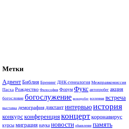
Метки
Адвент
Библия
ДНК-генеалогия
Межправкомиссия
Бренинг
Фукс
акция
Рождество
Форум
Пасха
автопробег
Философия
богослужение
встреча
богословие
вселенная
велопробег
история
интервью
диктант
демография
выставка
концерт
конференция
конкурс
коронавирус
новости
память
миграция
курсы
наука
обьявление