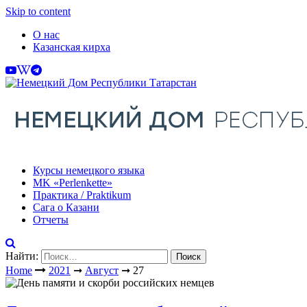
Skip to content
О нас
Казанская кирха
Курсы немецкого языка
МK «Perlenkette»
Практика / Praktikum
Сага о Казани
Отчеты
Найти:
Home
2021
➞
Август
➞
27