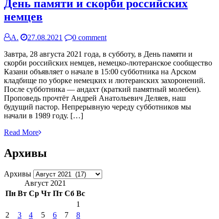
День памяти и скорби российских
немцев
А.
27.08.2021
0 comment
Завтра, 28 августа 2021 года, в субботу, в День памяти и
скорби российских немцев, немецко-лютеранское сообщество
Казани объявляет о начале в 15:00 субботника на Арском
кладбище по уборке немецких и лютеранских захоронений.
После субботника — андахт (краткий памятный молебен).
Проповедь прочтёт Андрей Анатольевич Деляев, наш
будущий пастор. Непрерывную череду субботников мы
начали в 1989 году. […]
Read More
Архивы
Архивы
Август 2021
Пн
Вт
Ср
Чт
Пт
Сб
Вс
1
2
3
4
5
6
7
8