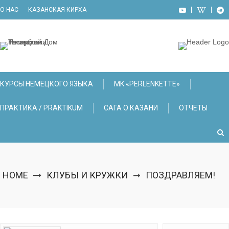
Skip
О НАС
КАЗАНСКАЯ КИРХА
to
content
КУРСЫ НЕМЕЦКОГО ЯЗЫКА
МK «PERLENKETTE»
ПРАКТИКА / PRAKTIKUM
САГА О КАЗАНИ
ОТЧЕТЫ
HOME
КЛУБЫ И КРУЖКИ
ПОЗДРАВЛЯЕМ!
➞