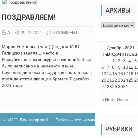
АРХИВЫ
ПОЗДРАВЛЯЕМ!
Архивы
А.
09.12.2021
0 COMMENT
Мария Романова (Барт) (педагог М.Ю.
Декабрь 2021
Галицкая) заняла 1 место в
Пн
Вт
Ср
Чт
Пт
Сб
В
Республиканском конкурсе сочинений. Эссе
1
2
3
4
5
было написано на немецком языке.
6
7
8
9
10
11
1
Вручение диплома и подарков состоялось в
13
14
15
16
17
18
1
президентском дворце в Кремле 7 декабря
20
21
22
23
24
25
2
2021 года.
27
28
29
30
31
« Ноя
Янв »
Навигация
«И.С. Бах и европейские романтики»
Perlen — это жемчужинки
по
РУБРИКИ
записям