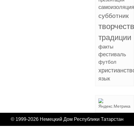
презентация
самоизоляци
субботник
творчест
традиции
факты
фестиваль
футбол
христианств
язык
© 1999-2026 Немецкий Дом Республики Татарстан