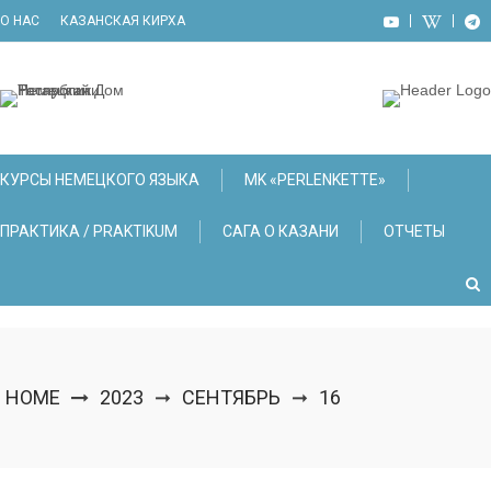
Skip
О НАС
КАЗАНСКАЯ КИРХА
to
content
КУРСЫ НЕМЕЦКОГО ЯЗЫКА
МK «PERLENKETTE»
ПРАКТИКА / PRAKTIKUM
САГА О КАЗАНИ
ОТЧЕТЫ
HOME
2023
СЕНТЯБРЬ
16
➞
➞