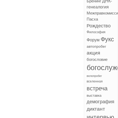
ДНК-
Бренинг
генеалогия
Межправкомисс
Пасха
Рождество
Философия
Фукс
Форум
автопробег
акция
богословие
богослуж
велопробег
вселенная
встреча
выставка
демография
диктант
интервью