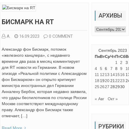
АРХИВЫ
БИСМАРК НА RT
Архивы
А.
16.09.2023
0 COMMENT
Александр фон Бисмарк, потомок
Сентябрь 2023
«железного канцлера», с недавнего
Пн
Вт
Ср
Чт
Пт
Сб
В
времени два раза в месяц комментирует
1
2
3
для RT новости из Германии. В новом
4
5
6
7
8
9
1
эпизоде «Реальной политики с Александром
11
12
13
14
15
16
1
фон Бисмарком» он открыто критикует
18
19
20
21
22
23
2
министра иностранных дел Германии
25
26
27
28
29
30
Анналену Бербок, которая недавно заявила,
что удары беспилотников по столице России
« Авг
Окт »
Москве соответствуют международному
праву. Александр фон Бисмарк также
отмечает, […]
РУБРИКИ
Read More