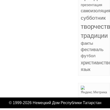
презентация
самоизоляци
субботник
творчест
традиции
факты
фестиваль
футбол
христианств
язык
© 1999-2026 Немецкий Дом Республики Татарстан