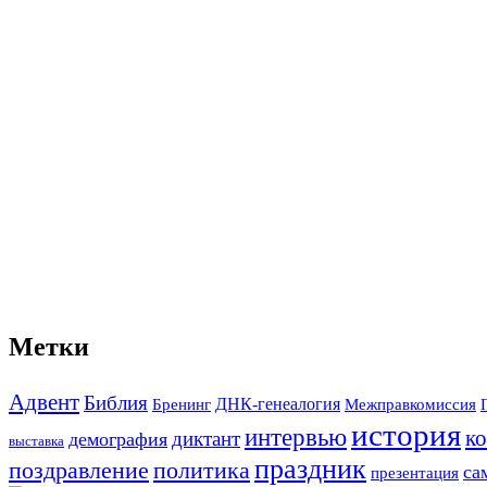
Метки
Адвент
Библия
ДНК-генеалогия
Межправкомиссия
Бренинг
история
интервью
к
диктант
демография
выставка
праздник
поздравление
политика
са
презентация