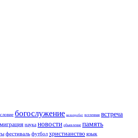
богослужение
встреча
словие
вселенная
велопробег
новости
память
миграция
наука
обьявление
христианство
фестиваль
язык
ты
футбол