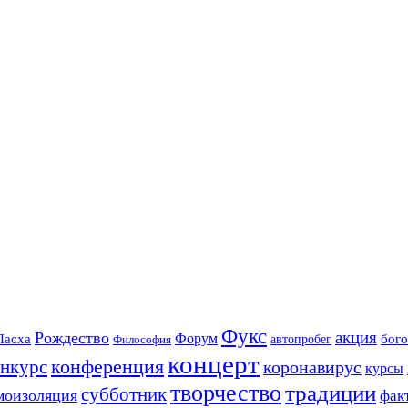
Фукс
акция
Рождество
Форум
Пасха
бого
автопробег
Философия
концерт
конференция
онкурс
коронавирус
курсы
творчество
традиции
субботник
моизоляция
фак