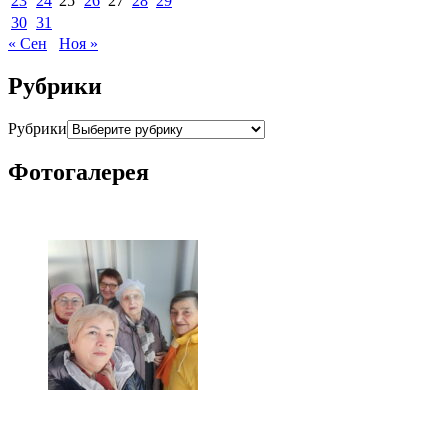
23
24
25
26
27
28
29
30
31
« Сен
Ноя »
Рубрики
Рубрики
Фотогалерея