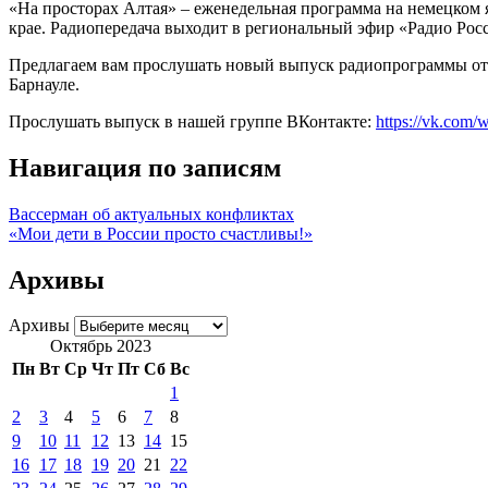
«На просторах Алтая» – еженедельная программа на немецком 
крае. Радиопередача выходит в региональный эфир «Радио Росс
Предлагаем вам прослушать новый выпуск радиопрограммы от 12
Барнауле.
Прослушать выпуск в нашей группе ВКонтакте:
https://vk.com
Навигация по записям
Вассерман об актуальных конфликтах
«Мои дети в России просто счастливы!»
Архивы
Архивы
Октябрь 2023
Пн
Вт
Ср
Чт
Пт
Сб
Вс
1
2
3
4
5
6
7
8
9
10
11
12
13
14
15
16
17
18
19
20
21
22