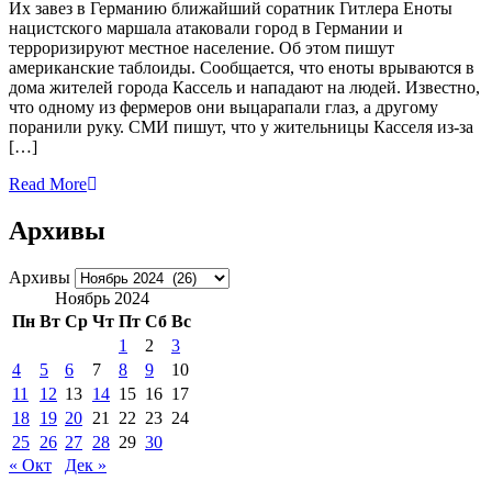
Их завез в Германию ближайший соратник Гитлера Еноты
нацистского маршала атаковали город в Германии и
терроризируют местное население. Об этом пишут
американские таблоиды. Сообщается, что еноты врываются в
дома жителей города Кассель и нападают на людей. Известно,
что одному из фермеров они выцарапали глаз, а другому
поранили руку. СМИ пишут, что у жительницы Касселя из-за
[…]
Read More
Архивы
Архивы
Ноябрь 2024
Пн
Вт
Ср
Чт
Пт
Сб
Вс
1
2
3
4
5
6
7
8
9
10
11
12
13
14
15
16
17
18
19
20
21
22
23
24
25
26
27
28
29
30
« Окт
Дек »