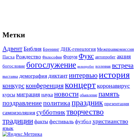
Метки
Адвент
Библия
ДНК-генеалогия
Межправкомиссия
Бренинг
Фукс
акция
Рождество
Форум
Пасха
автопробег
Философия
богослужение
встреча
богословие
вселенная
велопробег
история
интервью
диктант
демография
выставка
концерт
конференция
конкурс
коронавирус
новости
память
миграция
курсы
наука
обьявление
праздник
поздравление
политика
презентация
творчество
субботник
самоизоляция
традиции
христианство
фестиваль
факты
футбол
язык