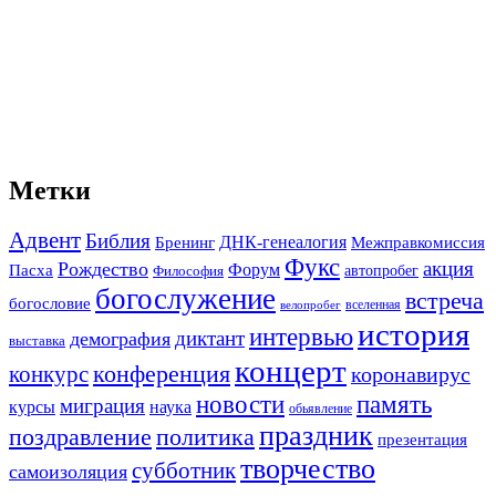
Метки
Адвент
Библия
ДНК-генеалогия
Межправкомиссия
Бренинг
Фукс
акция
Рождество
Форум
Пасха
автопробег
Философия
богослужение
встреча
богословие
вселенная
велопробег
история
интервью
диктант
демография
выставка
концерт
конференция
конкурс
коронавирус
новости
память
миграция
курсы
наука
обьявление
праздник
поздравление
политика
презентация
творчество
субботник
самоизоляция