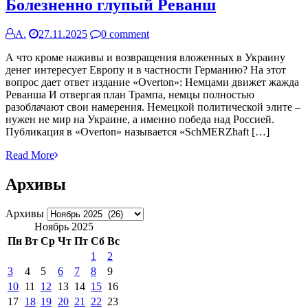
Болезненно глупый Реванш
А.
27.11.2025
0 comment
А что кроме наживы и возвращения вложенных в Украину
денег интересует Европу и в частности Германию? На этот
вопрос дает ответ издание «Overton»: Немцами движет жажда
Реванша И отвергая план Трампа, немцы полностью
разоблачают свои намерения. Немецкой политической элите –
нужен не мир на Украине, а именно победа над Россией.
Публикация в «Overton» называется «SchMERZhaft […]
Read More
Архивы
Архивы
Ноябрь 2025
Пн
Вт
Ср
Чт
Пт
Сб
Вс
1
2
3
4
5
6
7
8
9
10
11
12
13
14
15
16
17
18
19
20
21
22
23