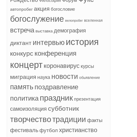
Форум
Философия
акция
богословие
автопробег
богослужение
вселенная
велопробег
встреча
демография
выставка
история
интервью
диктант
конференция
конкурс
концерт
коронавирус
курсы
новости
миграция
наука
обьявление
память
поздравление
праздник
политика
презентация
субботник
самоизоляция
творчество
традиции
факты
христианство
фестиваль
футбол