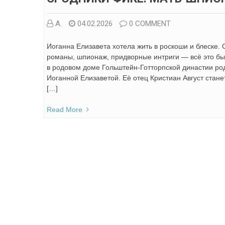
А.
04.02.2026
0 COMMENT
Иоганна Елизавета хотела жить в роскоши и блеске.
романы, шпионаж, придворные интриги — всё это бы
в родовом доме Гольштейн-Готторпской династии ро
Иоганной Елизаветой. Её отец Кристиан Август стан
[…]
Read More