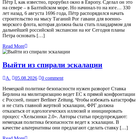
Пётр I, как известно, прорубил окно в Европу. Сделал он это
на севере – в Балтийском море. Но начинал-то на юге… 330
лет назад, 6 августа 1696 года, Пётр распорядился начать
строительство на мысу Таганий Рог гавани для военно-
морского флота, которая должна была стать плацдармом для
дальнейшей российской экспансии на юг Сегодня планы
Петра основать […]
Read More
Выйти из спирали эскалации
А.
05.08.2026
0 comment
Немецкой политике безопасности нужен разворот Ставка
Берлина на милитаризацию ведет ЕС к прямой конфронтации
с Россией, пишет Berliner Zeitung. Чтобы избежать катастрофы
и не стать главной жертвой эскалации, ФРГ должна
отказаться от идеологических иллюзий и инициировать
процесс «Хельсинки 2.0». Авторы статьи предупреждают:
немецкая политика безопасности ведет к эскалации. В
качестве альтернативы они предлагают сделать ставку […]
Read More