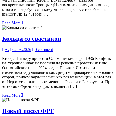
wird van umso mehr fordern. Lukas 12:48b) // Девятое
воскресенье после Троицы / (И от всякого, кому дано много,
много и потребуется, и кому много вверено, с того больше
взыщут. Лк 12:48) (без […]
Read More
Кольца со свастикой
А.
02.08.2026
0 comment
Кто дал Гитлеру провести Олимпийские игры-1936 Конфликт
на Украине никак не повлиял на решение провести летние
Олимпийские игры 2024 года в Париже. И хотя они
изначально задумывались как средство примирения воюющих
сторон, причем задумывались как раз во Франции, в этот раз
от Игр отстранили спортсменов из России и Белоруссии. При
этом сама Франция де-факто является […]
Read More
Новый посол ФРГ