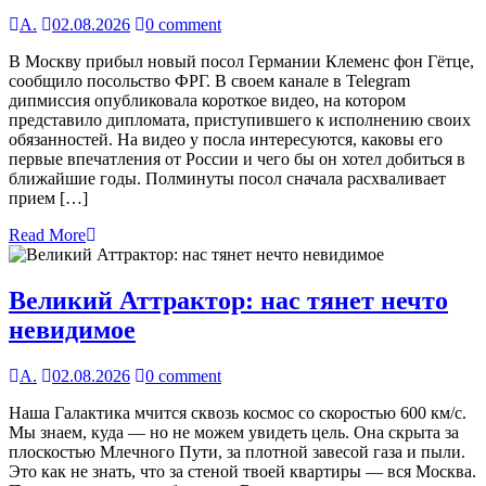
А.
02.08.2026
0 comment
В Москву прибыл новый посол Германии Клеменс фон Гётце,
сообщило посольство ФРГ. В своем канале в Telegram
дипмиссия опубликовала короткое видео, на котором
представило дипломата, приступившего к исполнению своих
обязанностей. На видео у посла интересуются, каковы его
первые впечатления от России и чего бы он хотел добиться в
ближайшие годы. Полминуты посол сначала расхваливает
прием […]
Read More
Великий Аттрактор: нас тянет нечто
невидимое
А.
02.08.2026
0 comment
Наша Галактика мчится сквозь космос со скоростью 600 км/с.
Мы знаем, куда — но не можем увидеть цель. Она скрыта за
плоскостью Млечного Пути, за плотной завесой газа и пыли.
Это как не знать, что за стеной твоей квартиры — вся Москва.