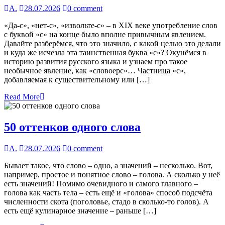
А.
28.07.2026
0 comment
«Да-с», «нет-с», «извольте-с» – в XIX веке употребление слов
с буквой «с» на конце было вполне привычным явлением.
Давайте разберёмся, что это значило, с какой целью это делали
и куда же исчезла эта таинственная буква «с»? Окунёмся в
историю развития русского языка и узнаем про такое
необычное явление, как «словоерс»… Частница «с»,
добавляемая к существительному или […]
Read More
50 оттенков одного слова
А.
28.07.2026
0 comment
Бывает такое, что слово – одно, а значений – несколько. Вот,
например, простое и понятное слово – голова. А сколько у неё
есть значений! Помимо очевидного и самого главного –
голова как часть тела – есть ещё и «голова» способ подсчёта
численности скота (поголовье, стадо в сколько-то голов). А
есть ещё кулинарное значение – раньше […]