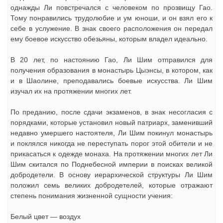
однажды Ли повстречался с человеком по прозвищу Гао.
Тому понравились трудолюбие и ум юноши, и он взял его к
себе в услужение. В знак своего расположения он передал
ему боевое искусство обезьяны, которым владел идеально.
В 20 лет, по настоянию Гао, Ли Шим отправился для
получения образования в монастырь Цыэнсы, в котором, как
и в Шаолине, преподавались боевые искусства. Ли Шим
изучал их на протяжении многих лет.
По преданию, после сдачи экзаменов, в знак несогласия с
порядками, которые установил новый патриарх, заменивший
недавно умершего настоятеля, Ли Шим покинул монастырь
и поклялся никогда не переступать порог этой обители и не
прикасаться к одежде монаха. На протяжении многих лет Ли
Шим скитался по Поднебесной империи в поисках великой
добродетели. В основу иерархической структуры Ли Шим
положил семь великих добродетелей, которые отражают
степень понимания жизненной сущности учения:
Белый цвет — воздух