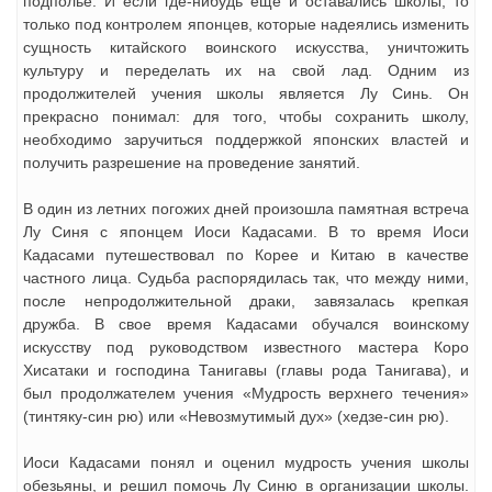
подполье. И если где-нибудь еще и оставались школы, то
только под контролем японцев, которые надеялись изменить
сущность китайского воинского искусства, уничтожить
культуру и переделать их на свой лад. Одним из
продолжителей учения школы является Лу Синь. Он
прекрасно понимал: для того, чтобы сохранить школу,
необходимо заручиться поддержкой японских властей и
получить разрешение на проведение занятий.
В один из летних погожих дней произошла памятная встреча
Лу Синя с японцем Иоси Кадасами. В то время Иоси
Кадасами путешествовал по Корее и Китаю в качестве
частного лица. Судьба распорядилась так, что между ними,
после непродолжительной драки, завязалась крепкая
дружба. В свое время Кадасами обучался воинскому
искусству под руководством известного мастера Коро
Хисатаки и господина Танигавы (главы рода Танигава), и
был продолжателем учения «Мудрость верхнего течения»
(тинтяку-син рю) или «Невозмутимый дух» (хедзе-син рю).
Иоси Кадасами понял и оценил мудрость учения школы
обезьяны, и решил помочь Лу Синю в организации школы.