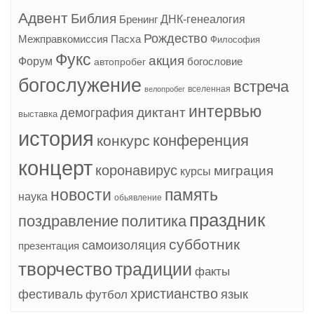
Адвент
Библия
ДНК-генеалогия
Бренинг
Рождество
Межправкомиссия
Пасха
Философия
Фукс
акция
Форум
богословие
автопробег
богослужение
встреча
вселенная
велопробег
интервью
диктант
демография
выставка
история
конференция
конкурс
концерт
коронавирус
миграция
курсы
новости
память
наука
обьявление
праздник
поздравление
политика
субботник
самоизоляция
презентация
творчество
традиции
факты
христианство
фестиваль
язык
футбол