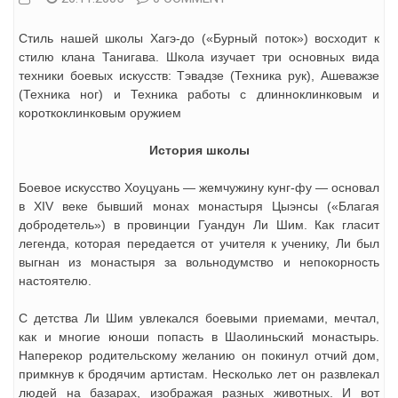
Стиль нашей школы Хагэ-до («Бурный поток») восходит к
стилю клана Танигава. Школа изучает три основных вида
техники боевых искусств: Тэвадзе (Техника рук), Ашеважзе
(Техника ног) и Техника работы с длинноклинковым и
короткоклинковым оружием
История школы
Боевое искусство Хоуцуань — жемчужину кунг-фу — основал
в ХIV веке бывший монах монастыря Цыэнсы («Благая
добродетель») в провинции Гуандун Ли Шим. Как гласит
легенда, которая передается от учителя к ученику, Ли был
выгнан из монастыря за вольнодумство и непокорность
настоятелю.
С детства Ли Шим увлекался боевыми приемами, мечтал,
как и многие юноши попасть в Шаолиньский монастырь.
Наперекор родительскому желанию он покинул отчий дом,
примкнув к бродячим артистам. Несколько лет он развлекал
людей на базарах, изображая разных животных. И вот