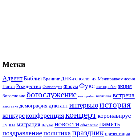
Метки
Адвент
Библия
ДНК-генеалогия
Межправкомиссия
Бренинг
Фукс
акция
Рождество
Форум
Пасха
автопробег
Философия
богослужение
встреча
богословие
вселенная
велопробег
история
интервью
диктант
демография
выставка
концерт
конференция
конкурс
коронавирус
новости
память
миграция
курсы
наука
обьявление
праздник
поздравление
политика
презентация