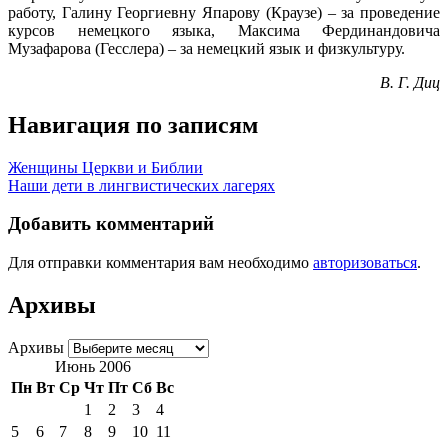
работу, Галину Георгиевну Япарову (Краузе) – за проведение
курсов немецкого языка, Максима Фердинандовича
Музафарова (Гесслера) – за немецкий язык и физкультуру.
В. Г. Диц
Навигация по записям
Женщины Церкви и Библии
Наши дети в лингвистических лагерях
Добавить комментарий
Для отправки комментария вам необходимо
авторизоваться
.
Архивы
Архивы
Июнь 2006
Пн
Вт
Ср
Чт
Пт
Сб
Вс
1
2
3
4
5
6
7
8
9
10
11