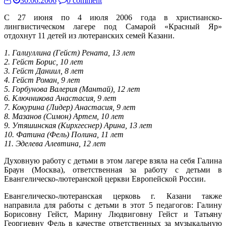
30.06.2006
0 comment
С 27 июня по 4 июля 2006 года в христианско-
лингвистическом лагере под Самарой «Красный Яр»
отдохнут 11 детей из лютеранских семей Казани.
1. Галиуллина (Гейст) Рената, 13 лет
2. Гейст Борис, 10 лет
3. Гейст Даниил, 8 лет
4. Гейст Роман, 9 лет
5. Горбунова Валерия (Мантай), 12 лет
6. Ключникова Анастасия, 9 лет
7. Кокурина (Лидер) Анастасия, 9 лет
8. Мазанов (Симон) Артем, 10 лет
9. Утяшинская (Кирхгеснер) Арина, 13 лет
10. Фатина (Фель) Полина, 11 лет
11. Эделева Алевтина, 12 лет
Духовную работу с детьми в этом лагере взяла на себя Галина
Браун (Москва), ответственная за работу с детьми в
Евангелическо-лютеранской церкви Европейской России.
Евангелическо-лютеранская церковь г. Казани также
направила для работы с детьми в этот 5 педагогов: Галину
Борисовну Гейст, Марину Людвиговну Гейст и Татьяну
Георгиевну Фель в качестве ответственных за музыкальную