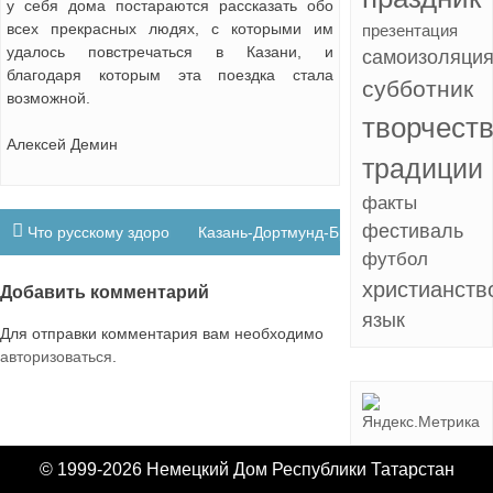
у себя дома постараются рассказать обо
всех прекрасных людях, с которыми им
презентация
удалось повстречаться в Казани, и
самоизоляци
благодаря которым эта поездка стала
субботник
возможной.
творчест
Алексей Демин
традиции
факты
Навигация
фестиваль
Что русскому здорово, то и немцу – gut
Казань-Дортмунд-Брауншвейг
по
футбол
христианств
записям
Добавить комментарий
язык
Для отправки комментария вам необходимо
авторизоваться
.
© 1999-2026 Немецкий Дом Республики Татарстан