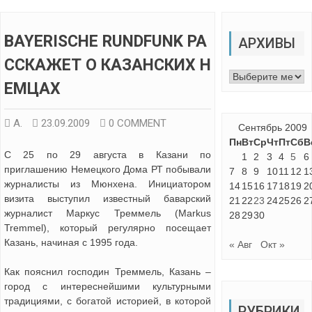
BAYERISCHE RUNDFUNK РА
АРХИВЫ
ССКАЖЕТ О КАЗАНСКИХ Н
Архивы
ЕМЦАХ
А.
23.09.2009
0 COMMENT
Сентябрь 2009
Пн
Вт
Ср
Чт
Пт
Сб
В
С 25 по 29 августа в Казани по
1
2
3
4
5
6
приглашению Немецкого Дома РТ побывали
7
8
9
10
11
12
1
журналисты из Мюнхена. Инициатором
14
15
16
17
18
19
2
визита выступил известный баварский
21
22
23
24
25
26
2
журналист Маркус Треммель (Markus
28
29
30
Tremmel), который регулярно посещает
Казань, начиная с 1995 года.
« Авг
Окт »
Как пояснил господин Треммель, Казань –
город с интереснейшими культурными
традициями, с богатой историей, в которой
РУБРИКИ