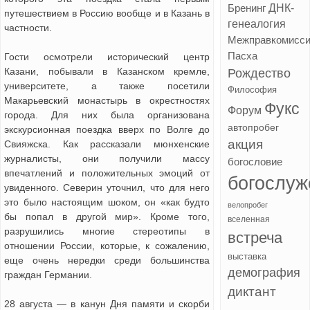
ДНК-
Бренинг
путешествием в Россию вообще и в Казань в
генеалогия
частности.
Межправкомисс
Пасха
Гости осмотрели исторический центр
Казани, побывали в Казанском кремле,
Рождество
университете, а также посетили
Философия
Макарьевский монастырь в окрестностях
Фукс
Форум
города. Для них была организована
автопробег
экскурсионная поездка вверх по Волге до
акция
Свияжска. Как рассказали мюнхенские
журналисты, они получили массу
богословие
впечатлений и положительных эмоций от
богослуж
увиденного. Северин уточнил, что для него
это было настоящим шоком, он «как будто
велопробег
бы попал в другой мир». Кроме того,
вселенная
разрушились многие стереотипы в
встреча
отношении России, которые, к сожалению,
выставка
еще очень нередки среди большинства
демография
граждан Германии.
диктант
28 августа — в канун Дня памяти и скорби