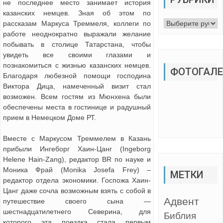
не последнее место занимает история
казанских немцев. Зная об этом по
Рубрики
рассказам Маркуса Треммеля, коллеги по
работе неоднократно выражали желание
побывать в столице Татарстана, чтобы
увидеть все своими глазами и
познакомиться с жизнью казанских немцев.
ФОТОГАЛЕ
Благодаря любезной помощи господина
Виктора Дица, намеченный визит стал
возможен. Всем гостям из Мюнхена были
обеспечены места в гостинице и радушный
прием в Немецком Доме РТ.
Вместе с Маркусом Треммелем в Казань
прибыли Ингеборг Хаин-Цанг (Ingeborg
Helene Hain-Zang), редактор BR по науке и
Моника Фрай (Monika Josefa Frey) –
МЕТКИ
редактор отдела экономики. Госпожа Хаин-
Цанг даже сочла возможным взять с собой в
Адвент
путешествие своего сына —
шестнадцатилетнего Северина, для
Библия
которого эта поездка стала первым