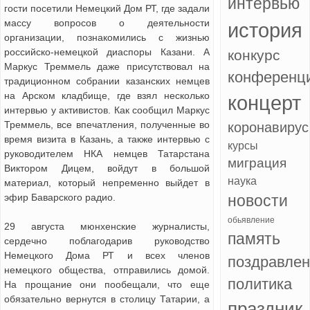
интервью
гости посетили Немецкий Дом РТ, где задали
массу вопросов о деятельности
история
организации, познакомились с жизнью
российско-немецкой диаспоры Казани. А
конкурс
Маркус Треммель даже присутствовал на
конференц
традиционном собрании казанских немцев
на Арском кладбище, где взял несколько
концерт
интервью у активистов. Как сообщил Маркус
Треммель, все впечатления, полученные во
коронавирус
время визита в Казань, а также интервью с
курсы
руководителем НКА немцев Татарстана
миграция
Виктором Дицем, войдут в большой
наука
материал, который непременно выйдет в
эфир Баварского радио.
новости
обьявление
29 августа мюнхенские журналисты,
память
сердечно поблагодарив руководство
Немецкого Дома РТ и всех членов
поздравле
немецкого общества, отправились домой.
политика
На прощание они пообещали, что еще
обязательно вернутся в столицу Татарии, а
праздник