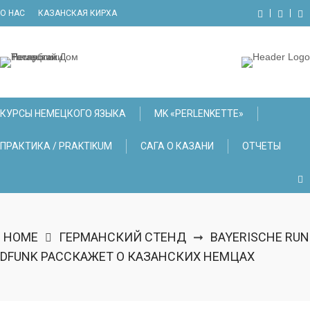
Skip
О НАС
КАЗАНСКАЯ КИРХА
to
content
КУРСЫ НЕМЕЦКОГО ЯЗЫКА
МK «PERLENKETTE»
ПРАКТИКА / PRAKTIKUM
САГА О КАЗАНИ
ОТЧЕТЫ
HOME
ГЕРМАНСКИЙ СТЕНД
BAYERISCHE RUN
➞
DFUNK РАССКАЖЕТ О КАЗАНСКИХ НЕМЦАХ