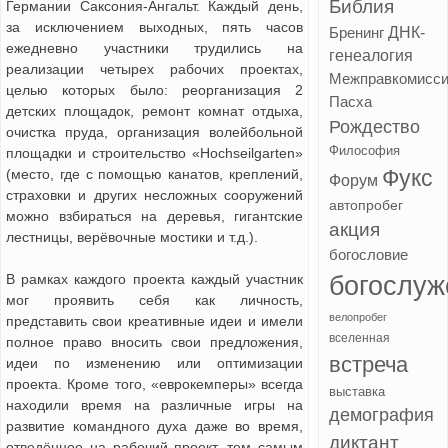
Библия
Германии Саксония-Ангальт. Каждый день,
за исключением выходных, пять часов
ДНК-
Бренинг
ежедневно участники трудились на
генеалогия
реализации четырех рабочих проектах,
Межправкомисс
целью которых было: реорганизация 2
Пасха
детских площадок, ремонт комнат отдыха,
Рождество
очистка пруда, организация волейбольной
Философия
площадки и строительство «Нochseilgarten»
Фукс
(место, где с помощью канатов, креплений,
Форум
страховки и других несложных сооружений
автопробег
можно взбираться на деревья, гигантские
акция
лестницы, верёвочные мостики и т.д.).
богословие
В рамках каждого проекта каждый участник
богослуж
мог проявить себя как личность,
велопробег
представить свои креативные идеи и имели
вселенная
полное право вносить свои предложения,
встреча
идеи по изменению или оптимизации
проекта. Кроме того, «еврокемперы» всегда
выставка
находили время на различные игры на
демография
развитие командного духа даже во время,
диктант
отведённое на рабочий проект, тем самым