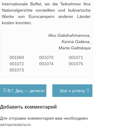
Internationale Buffet, wo die Teilnehmer ihre
Nationalgerichte vorstellten und kulinarische
Werke von Eurocampern anderer Länder
kosten konnten.
Alsu Gabdrahmanova,
Karina Galieva,
Marta Galitskaya
001069
001070
001071
001072
001074
001075
001073
Навигация
В.Г. Диц — делегат XI-го съезда «Единой России
Шаг к успеху
по
записям
Добавить комментарий
Для отправки комментария вам необходимо
авторизоваться
.