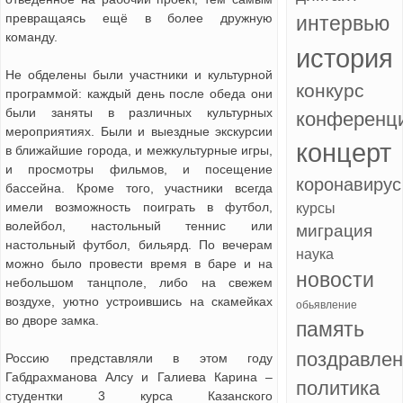
превращаясь ещё в более дружную
интервью
команду.
история
Не обделены были участники и культурной
конкурс
программой: каждый день после обеда они
были заняты в различных культурных
конференц
мероприятиях. Были и выездные экскурсии
концерт
в ближайшие города, и межкультурные игры,
и просмотры фильмов, и посещение
коронавирус
бассейна. Кроме того, участники всегда
имели возможность поиграть в футбол,
курсы
волейбол, настольный теннис или
миграция
настольный футбол, бильярд. По вечерам
наука
можно было провести время в баре и на
новости
небольшом танцполе, либо на свежем
воздухе, уютно устроившись на скамейках
обьявление
во дворе замка.
память
поздравле
Россию представляли в этом году
Габдрахманова Алсу и Галиева Карина –
политика
студентки 3 курса Казанского