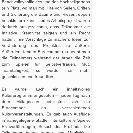
Beachvolleyballfeldes und des Hochseilgartens
(ein Platz, wo man mit Hilfe von Seilen, Griffen
und Sicherung die Bäume und Riesentreppen
hochklettern kann. Jedes Arbeitsprojekt wurde
dadurch ausgezeichnet, dass Teilnehmer die
Initiative, Kreativität zeigten und ein Recht
hatten, ihre Vorschläge zu machen, Ideen zur
Veränderung des Projektes zu äußern.
Außerdem fanden Eurocamper (so nennt man
die Teilnehmer) während der Arbeit die Zeit
zum Spielen für Selbstvertrauen, Mut,
Teamfähigkeit, so wurde man mehr
geschlossen und freundlich.
Es wurde auch ein inhaltsvolles
Kulturprogramm angeboten — jeden Tag nach
dem Mittagessen beteiligten sich die
Eurocamper an verschiedenen
Kulturveranstaltungen. Es gab auch Ausflüge
in nahegelegene Städte, interkulturelle Spiele,
Filmvorführungen, Besuch des Freibads. Die
Teilnehmer hatten immer eine Möglichkeit,