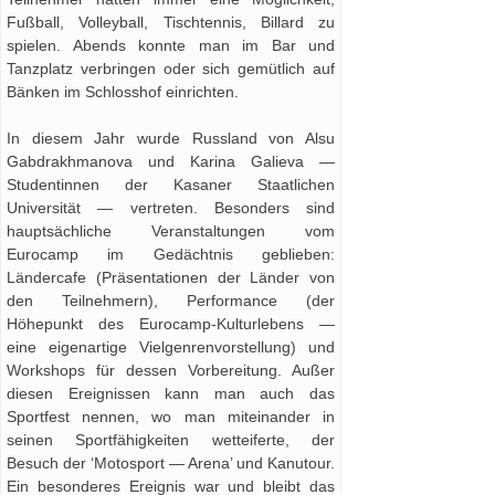
Fußball, Volleyball, Tischtennis, Billard zu
spielen. Abends konnte man im Bar und
Tanzplatz verbringen oder sich gemütlich auf
Bänken im Schlosshof einrichten.
In diesem Jahr wurde Russland von Alsu
Gabdrakhmanova und Karina Galieva —
Studentinnen der Kasaner Staatlichen
Universität — vertreten. Besonders sind
hauptsächliche Veranstaltungen vom
Eurocamp im Gedächtnis geblieben:
Ländercafe (Präsentationen der Länder von
den Teilnehmern), Performance (der
Höhepunkt des Eurocamp-Kulturlebens —
eine eigenartige Vielgenrenvorstellung) und
Workshops für dessen Vorbereitung. Außer
diesen Ereignissen kann man auch das
Sportfest nennen, wo man miteinander in
seinen Sportfähigkeiten wetteiferte, der
Besuch der ‘Motosport — Arena’ und Kanutour.
Ein besonderes Ereignis war und bleibt das