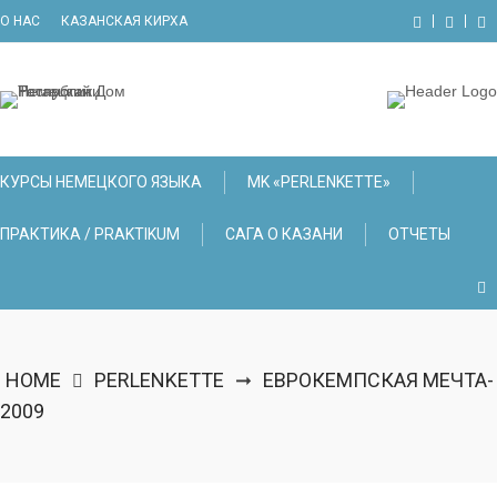
Skip
О НАС
КАЗАНСКАЯ КИРХА
to
content
КУРСЫ НЕМЕЦКОГО ЯЗЫКА
МK «PERLENKETTE»
ПРАКТИКА / PRAKTIKUM
САГА О КАЗАНИ
ОТЧЕТЫ
HOME
PERLENKETTE
ЕВРОКЕМПСКАЯ МЕЧТА-
➞
2009