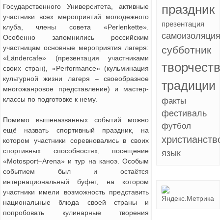
Государственного Университета, активные
праздник
участники всех мероприятий молодежного
презентация
клуба, члены совета «Perlenkette».
самоизоляци
Особенно запомнились российским
участницам основные мероприятия лагеря:
субботник
«Ländercafe» (презентация участниками
творчест
своих стран), «Performance» (кульминация
культурной жизни лагеря – своеобразное
традиции
многожанровое представление) и мастер-
классы по подготовке к нему.
факты
фестиваль
Помимо вышеназванных событий можно
футбол
ещё назвать спортивный праздник, на
христианств
котором участники соревновались в своих
спортивных способностях, посещение
язык
«Motosport–Arena» и тур на каноэ. Особым
событием был и остаётся
интернациональный буфет, на котором
участники имели возможность представить
национальные блюда своей страны и
попробовать кулинарные творения