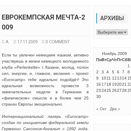
ЕВРОКЕМПСКАЯ МЕЧТА-2
АРХИВЫ
009
Архивы
А.
17.11.2009
0 COMMENT
Ноябрь 2009
Если ты увлечен немецким языком, активно
Пн
Вт
Ср
Чт
Пт
Сб
В
участвуешь в жизни немецкого молодежного
1
клуба «Perlenkette» г. Казани, молод, полон
2
3
4
5
6
7
8
сил, энергии, и, главное, желания – проект
9
10
11
12
13
14
1
«Eurocamp» тебе идеально подойдёт! Это
16
17
18
19
20
21
2
идеальная возможность провести 3
23
24
25
26
27
28
2
замечательных недели в Германии в
30
«физическом» смысле и в более чем 25
странах Европы эмоционально.
« Окт
Дек »
Интернациональный лагерь «Eurocamp»
создан по инициативе федеральной земли
Германии Саксония-Ангальт с 1992 года.