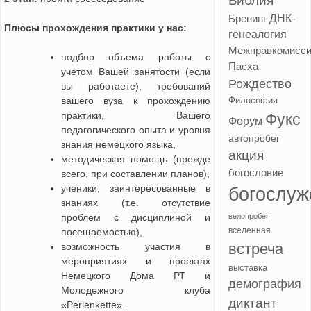
Библия
ДНК-
Бренинг
Плюсы прохождения практики у нас:
генеалогия
Межправкомисс
подбор объема работы с
Пасха
учетом Вашей занятости (если
Рождество
вы работаете), требований
вашего вуза к прохождению
Философия
практики, Вашего
Фукс
Форум
педагогического опыта и уровня
автопробег
знания немецкого языка,
акция
методическая помощь (прежде
богословие
всего, при составлении планов),
ученики, заинтересованные в
богослуж
знаниях (т.е. отсутствие
проблем с дисциплиной и
велопробег
вселенная
посещаемостью),
встреча
возможность участия в
мероприятиях и проектах
выставка
Немецкого Дома РТ и
демография
Молодежного клуба
диктант
«Perlenkette».