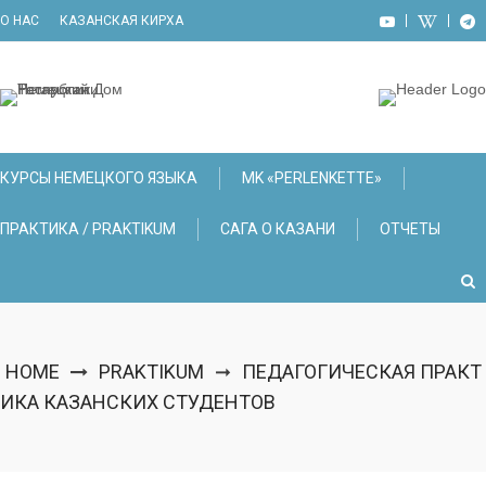
Skip
О НАС
КАЗАНСКАЯ КИРХА
to
content
КУРСЫ НЕМЕЦКОГО ЯЗЫКА
МK «PERLENKETTE»
ПРАКТИКА / PRAKTIKUM
САГА О КАЗАНИ
ОТЧЕТЫ
HOME
PRAKTIKUM
ПЕДАГОГИЧЕСКАЯ ПРАКТ
➞
ИКА КАЗАНСКИХ СТУДЕНТОВ