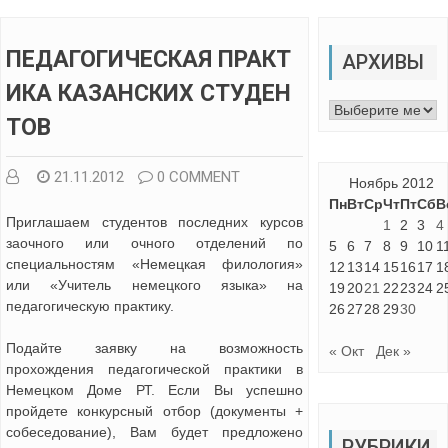
ПЕДАГОГИЧЕСКАЯ ПРАКТ
АРХИВЫ
ИКА КАЗАНСКИХ СТУДЕН
Архивы
ТОВ
21.11.2012
0 COMMENT
Ноябрь 2012
Пн
Вт
Ср
Чт
Пт
Сб
В
Приглашаем студентов последних курсов
1
2
3
4
заочного или очного отделений по
5
6
7
8
9
10
1
специальностям «Немецкая филология»
12
13
14
15
16
17
1
или «Учитель немецкого языка» на
19
20
21
22
23
24
2
педагогическую практику.
26
27
28
29
30
Подайте заявку на возможность
« Окт
Дек »
прохождения педагогической практики в
Немецком Доме РТ. Если Вы успешно
пройдете конкурсный отбор (документы +
собеседование), Вам будет предложено
РУБРИКИ