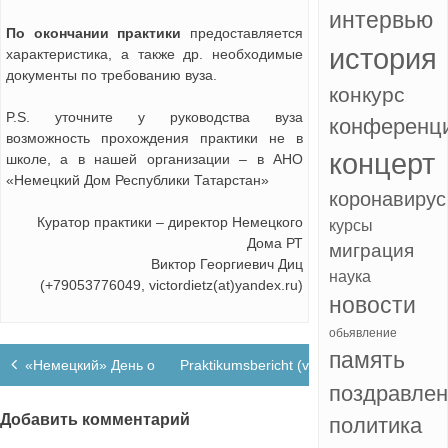
интервью
По окончании практики
предоставляется
история
характеристика, а также др. необходимые
документы по требованию вуза.
конкурс
P.S. уточните у руководства вуза
конференц
возможность прохождения практики не в
концерт
школе, а в нашей организации – в АНО
«Немецкий Дом Республики Татарстан»
коронавирус
Куратор практики – директор Немецкого
курсы
Дома РТ
миграция
Виктор Георгиевич Диц
наука
(+79053776049, victordietz(at)yandex.ru)
новости
обьявление
Навигация
память
«Немецкий» День открытых дверей
Praktikumsbericht (vom 25.8-10.10.2012)
по
поздравле
записям
Добавить комментарий
политика