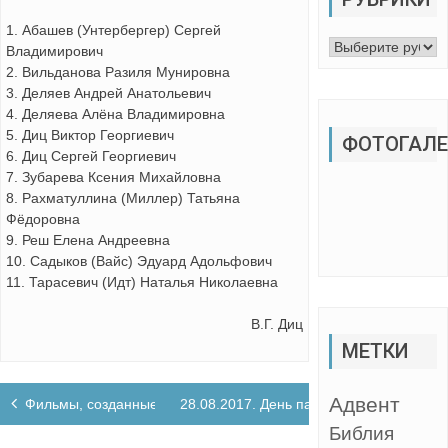
1. Абашев (Унтербергер) Сергей
Рубрики
Владимирович
2. Вильданова Разиля Мунировна
3. Деляев Андрей Анатольевич
4. Деляева Алёна Владимировна
5. Диц Виктор Георгиевич
ФОТОГАЛЕ
6. Диц Сергей Георгиевич
7. Зубарева Ксения Михайловна
8. Рахматуллина (Миллер) Татьяна
Фёдоровна
9. Реш Елена Андреевна
10. Садыков (Вайс) Эдуард Адольфович
11. Тарасевич (Идт) Наталья Николаевна
В.Г. Диц
МЕТКИ
Навигация
Адвент
Фильмы, созданные в детском лингвистическом лагере
28.08.2017. День памяти российских не
по
Библия