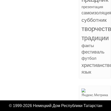
презентация
самоизоляци
субботник
творчест
традиции
факты
фестиваль
футбол
христианств
язык
© 1999-2026 Немецкий Дом Республики Татарстан