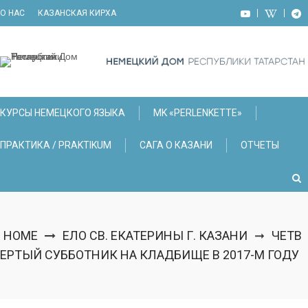
Skip
О НАС
КАЗАНСКАЯ КИРХА
to
content
КУРСЫ НЕМЕЦКОГО ЯЗЫКА
МK «PERLENKETTE»
ПРАКТИКА / PRAKTIKUM
САГА О КАЗАНИ
ОТЧЕТЫ
HOME
ЕЛО СВ. ЕКАТЕРИНЫ Г. КАЗАНИ
ЧЕТВ
➞
ЕРТЫЙ СУББОТНИК НА КЛАДБИЩЕ В 2017-М ГОДУ