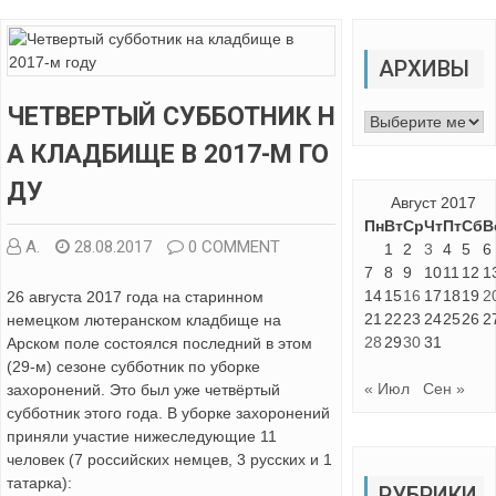
АРХИВЫ
ЧЕТВЕРТЫЙ СУББОТНИК Н
Архивы
А КЛАДБИЩЕ В 2017-М ГО
ДУ
Август 2017
Пн
Вт
Ср
Чт
Пт
Сб
В
А.
28.08.2017
0 COMMENT
1
2
3
4
5
6
7
8
9
10
11
12
1
14
15
16
17
18
19
2
26 августа 2017 года на старинном
21
22
23
24
25
26
2
немецком лютеранском кладбище на
28
29
30
31
Арском поле состоялся последний в этом
(29-м) сезоне субботник по уборке
« Июл
Сен »
захоронений. Это был уже четвёртый
субботник этого года. В уборке захоронений
приняли участие нижеследующие 11
человек (7 российских немцев, 3 русских и 1
татарка):
РУБРИКИ