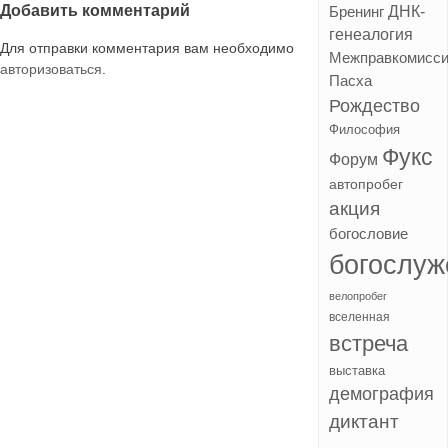
записям
Добавить комментарий
ДНК-
Бренинг
генеалогия
Для отправки комментария вам необходимо
Межправкомисс
авторизоваться
.
Пасха
Рождество
Философия
Фукс
Форум
автопробег
акция
богословие
богослуж
велопробег
вселенная
встреча
выставка
демография
диктант