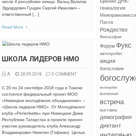
ДНК-
Бренинг
числе 4 российских немца: Вальц Вальтер
Эдуардович Гундин Сергей Иванович –
генеалогия
ответственный […]
Межправкомисс
Пасха
Read More
Рождество
Философия
Фукс
Форум
автопробег
ШКОЛА ЛИДЕРОВ НМО
акция
богословие
А.
28.09.2018
0 COMMENT
богослуж
С 20 по 24 сентября 2018 года в Томске
велопробег
состоялся федеральный проект МОО
вселенная
«Немецкое молодёжное объединение» –
встреча
«Школа лидеров НМО». От Молодёжного
выставка
клуба «Perlenkette» при Немецком Доме
демография
Республики Татарстан в проекте принял
диктант
участие руководитель клуба Александр
Владимирович Никитин (Гофман). Целью
интервью