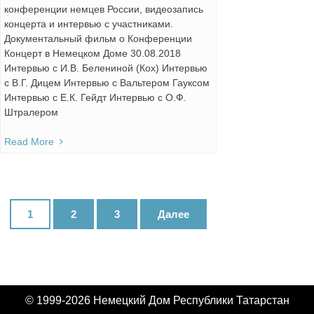
конференции немцев России, видеозапись
концерта и интервью с участниками.
Документальный фильм о Конференции
Концерт в Немецком Доме 30.08.2018
Интервью с И.В. Белениной (Кох) Интервью
с В.Г. Дицем Интервью с Вальтером Гауксом
Интервью с Е.К. Гейдт Интервью с О.Ф.
Штралером
Read More
Навигация
1
2
3
Далее
по
записям
© 1999-2026 Немецкий Дом Республики Татарстан