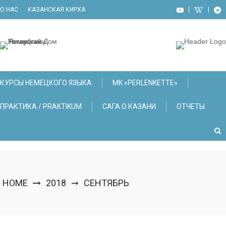
Skip
О НАС
КАЗАНСКАЯ КИРХА
to
content
КУРСЫ НЕМЕЦКОГО ЯЗЫКА
МK «PERLENKETTE»
ПРАКТИКА / PRAKTIKUM
САГА О КАЗАНИ
ОТЧЕТЫ
HOME
2018
СЕНТЯБРЬ
➞