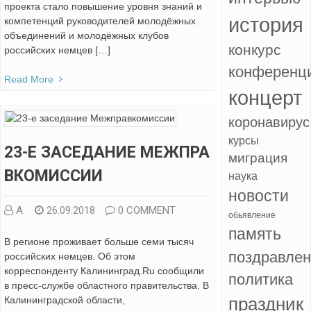
проекта стало повышение уровня знаний и
история
компетенций руководителей молодёжных
объединений и молодёжных клубов
конкурс
российских немцев […]
конференц
Read More
концерт
коронавирус
курсы
23-Е ЗАСЕДАНИЕ МЕЖПРА
миграция
ВКОМИССИИ
наука
новости
А.
26.09.2018
0 COMMENT
обьявление
память
В регионе проживает больше семи тысяч
поздравле
российских немцев. Об этом
корреспонденту Калининград.Ru сообщили
политика
в пресс-службе областного правительства. В
Калининградской области,
праздник