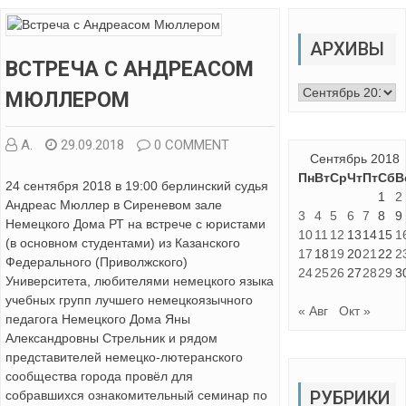
АРХИВЫ
ВСТРЕЧА С АНДРЕАСОМ
Архивы
МЮЛЛЕРОМ
А.
29.09.2018
0 COMMENT
Сентябрь 2018
Пн
Вт
Ср
Чт
Пт
Сб
В
24 сентября 2018 в 19:00 берлинский судья
1
2
Андреас Мюллер в Сиреневом зале
3
4
5
6
7
8
9
Немецкого Дома РТ на встрече с юристами
10
11
12
13
14
15
1
(в основном студентами) из Казанского
17
18
19
20
21
22
2
Федерального (Приволжского)
24
25
26
27
28
29
3
Университета, любителями немецкого языка
учебных групп лучшего немецкоязычного
« Авг
Окт »
педагога Немецкого Дома Яны
Александровны Стрельник и рядом
представителей немецко-лютеранского
сообщества города провёл для
РУБРИКИ
собравшихся ознакомительный семинар по