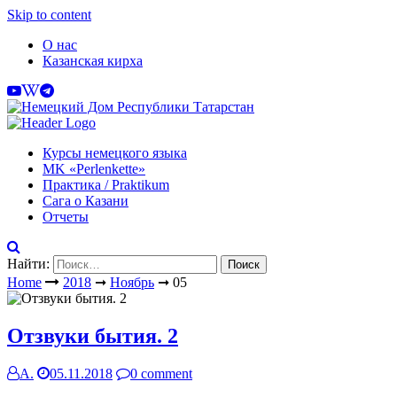
Skip to content
О нас
Казанская кирха
Курсы немецкого языка
МK «Perlenkette»
Практика / Praktikum
Сага о Казани
Отчеты
Найти:
Home
2018
➞
Ноябрь
➞
05
Отзвуки бытия. 2
А.
05.11.2018
0 comment