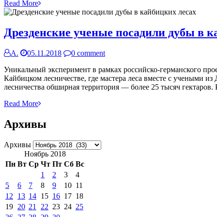
Read More
Дрезденские ученые посадили дубы в к
А.
05.11.2018
0 comment
Уникальный эксперимент в рамках российско-германского прое
Кайбицком лесничестве, где мастера леса вместе с учеными и
лесничества обширная территория — более 25 тысяч гектаров. 
Read More
Архивы
Архивы
Ноябрь 2018
Пн
Вт
Ср
Чт
Пт
Сб
Вс
1
2
3
4
5
6
7
8
9
10
11
12
13
14
15
16
17
18
19
20
21
22
23
24
25