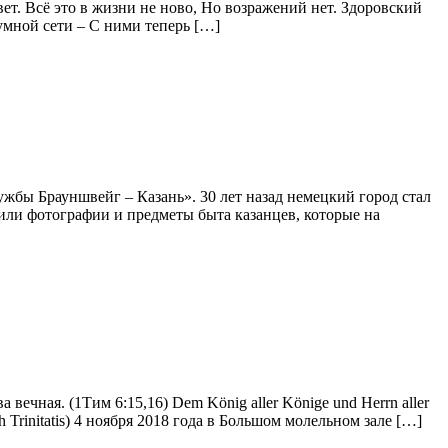
ет. Всё это в жизни не ново, Но возражений нет. Здоровский
умной сети – С ними теперь […]
ужбы Брауншвейг – Казань». 30 лет назад немецкий город стал
или фотографии и предметы быта казанцев, которые на
чная. (1Тим 6:15,16) Dem König aller Könige und Herrn aller
ach Trinitatis) 4 ноября 2018 года в Большом молельном зале […]