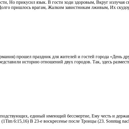
ти, Но прикусил язык. В гости ходи здоровым, Вкруг излучая св
ы Долго пришлось врагам, Жалким завистникам лживым, Их скудо
рмания) прошел праздник для жителей и гостей города «День др
едставили историю отношений двух городов. Так, здесь размест
одствующих, единый имеющий бессмертие, Ему честь и держава ве
cht. (1Tim 6:15,16) В 23-е воскресенье после Троицы (23. Sonntag n