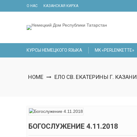
Skip
О НАС
КАЗАНСКАЯ КИРХА
to
content
КУРСЫ НЕМЕЦКОГО ЯЗЫКА
МK «PERLENKETTE»
HOME
ЕЛО СВ. ЕКАТЕРИНЫ Г. КАЗАНИ
БОГОСЛУЖЕНИЕ 4.11.2018