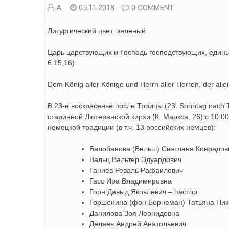
А.
05.11.2018
0 COMMENT
Литургический цвет: зелёный
Царь царствующих и Господь господствующих, едины
6:15,16)
Dem König aller Könige und Herrn aller Herren, der alle
В 23-е воскресенье после Троицы (23. Sonntag nach T
старинной Лютеранской кирхи (К. Маркса, 26) с 10:0
немецкой традиции (в т.ч. 13 российских немцев):
Балобанова (Вельш) Светлана Конрадов
Вальц Вальтер Эдуардович
Ганиев Реваль Рафаилович
Гасс Ира Владимировна
Горн Давыд Яковлевич – пастор
Горшенина (фон Борнеман) Татьяна Ни
Данилова Зоя Леонидовна
Деляев Андрей Анатольевич