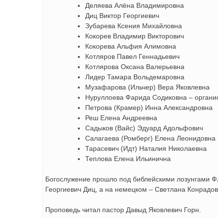
Деляева Алёна Владимировна
Диц Виктор Георгиевич
Зубарева Ксения Михайловна
Кокорев Владимир Викторович
Кокорева Альфия Алимовна
Котляров Павел Геннадьевич
Котлярова Оксана Валерьевна
Лидер Тамара Вольдемаровна
Музафарова (Ильчер) Вера Яковлевна
Нуруллоева Фарида Содиковна – органи
Петрова (Крамер) Инна Александровна
Реш Елена Андреевна
Садыков (Вайс) Эдуард Адольфович
Салагаева (Ромберг) Елена Леонидовна
Тарасевич (Идт) Наталия Николаевна
Теплова Елена Ильинична
Богослужение прошло под библейскими лозунгами Флп
Георгиевич Диц, а на немецком – Светлана Конрадо
Проповедь читал пастор Давыд Яковлевич Горн.