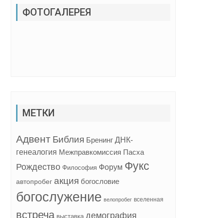
ФОТОГАЛЕРЕЯ
МЕТКИ
Адвент
Библия
ДНК-
Бренинг
генеалогия
Межправкомиссия
Пасха
Фукс
Рождество
Форум
Философия
акция
богословие
автопробег
богослужение
вселенная
велопробег
встреча
демография
выставка