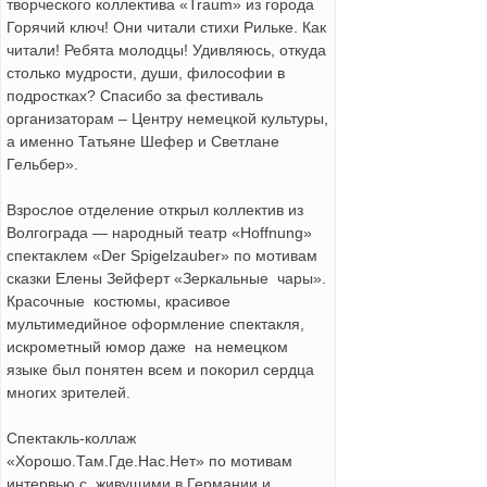
творческого коллектива «Traum» из города
Горячий ключ! Они читали стихи Рильке. Как
читали! Ребята молодцы! Удивляюсь, откуда
столько мудрости, души, философии в
подростках? Спасибо за фестиваль
организаторам – Центру немецкой культуры,
а именно Татьяне Шефер и Светлане
Гельбер».
Взрослое отделение открыл коллектив из
Волгограда — народный театр «Hoffnung»
спектаклем «Der Spigelzauber» по мотивам
сказки Елены Зейферт «Зеркальные чары».
Красочные костюмы, красивое
мультимедийное оформление спектакля,
искрометный юмор даже на немецком
языке был понятен всем и покорил сердца
многих зрителей.
Спектакль-коллаж
«Хорошо.Там.Где.Нас.Нет» по мотивам
интервью с живущими в Германии и