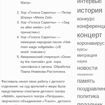
интервью
Maria»
история
Хор «Голоса Сарепты» — Петер
Штраух «Meine Zeit»
конкурс
Хор «Голоса Сарепты» — «Sag
конференц
es allen weiter» («О
причастии»)
концерт
Хор «Голоса Сарепты» —
немецкая народная песня «Hab
коронавирус
mein wage vollgelade» («В
курсы
моей повозке»)
миграция
Американский спиричуэл «Down
наука
by the riverside» для хора,
саксофона и органа. Обработка
новости
Павла Новикова-Растопнина.
обьявление
память
Фестиваль начал свою работу с детского
отделения: на суд зрителей и жюри были
поздравле
представлены спектакли детского театра
политика
«Abbild», кукольного театра «Петрушка»,
творческого объединения «Traum», детского
праздник