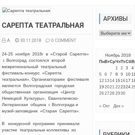
АРХИВЫ
САРЕПТА ТЕАТРАЛЬНАЯ
Архивы
А.
30.11.2018
0 COMMENT
24-25 ноября 2018г в «Старой Сарепте»
Ноябрь 2018
г. Волгоград состоялся второй
Пн
Вт
Ср
Чт
Пт
Сб
В
межрегиональный театральный
1
2
3
4
фестиваль-конкурс «Сарепта
5
6
7
8
9
10
1
театральная». Организаторами фестиваля
12
13
14
15
16
17
1
являются Волгоградская городская
19
20
21
22
23
24
2
общественная организация «Центр
26
27
28
29
30
Немецкой Культуры», Евангелическо-
Лютеранская община г. Волгограда и
« Окт
Дек »
музей-заповедник «Старая Сарепта».
В конкурсной программе принимали
участие театральные коллективы из
РУБРИКИ