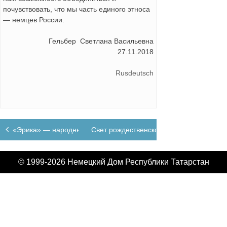
почувствовать, что мы часть единого этноса
— немцев России.
Гельбер Светлана Васильевна
27.11.2018
Rusdeutsch
Навигация
«Эрика» — народный коллектив
Свет рождественской звезды
по
записям
© 1999-2026 Немецкий Дом Республики Татарстан