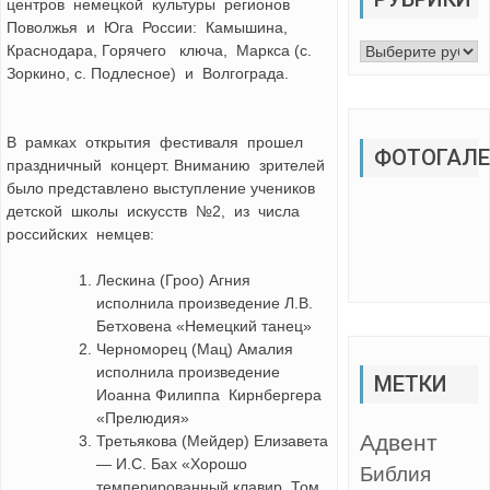
центров немецкой культуры регионов
Поволжья и Юга России: Камышина,
Краснодара, Горячего ключа, Маркса (с.
Рубрики
Зоркино, с. Подлесное) и Волгограда.
В рамках открытия фестиваля прошел
ФОТОГАЛЕ
праздничный концерт. Вниманию зрителей
было представлено выступление учеников
детской школы искусств №2, из числа
российских немцев:
Лескина (Гроо) Агния
исполнила произведение Л.В.
Бетховена «Немецкий танец»
Черноморец (Мац) Амалия
исполнила произведение
МЕТКИ
Иоанна Филиппа Кирнбергера
«Прелюдия»
Адвент
Третьякова (Мейдер) Елизавета
— И.С. Бах «Хорошо
Библия
темперированный клавир, Том