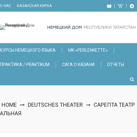
Skip
О НАС
КАЗАНСКАЯ КИРХА
to
content
КУРСЫ НЕМЕЦКОГО ЯЗЫКА
МK «PERLENKETTE»
ПРАКТИКА / PRAKTIKUM
САГА О КАЗАНИ
ОТЧЕТЫ
HOME
DEUTSCHES THEATER
САРЕПТА ТЕАТР
➞
АЛЬНАЯ