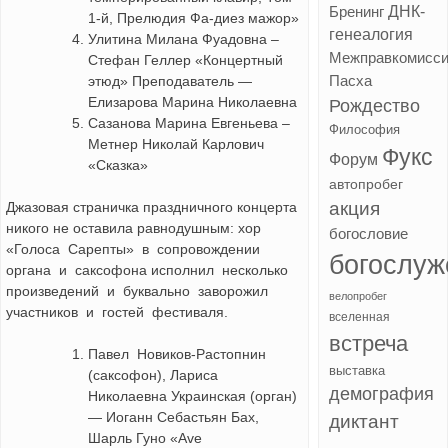
ДНК-
Бренинг
1-й, Прелюдия Фа-диез мажор»
генеалогия
Улитина Милана Фуадовна –
Межправкомисс
Стефан Геллер «Концертный
Пасха
этюд» Преподаватель —
Елизарова Марина Николаевна
Рождество
Сазанова Марина Евгеньева –
Философия
Метнер Николай Карлович
Фукс
Форум
«Сказка»
автопробег
акция
Джазовая страничка праздничного концерта
никого не оставила равнодушным: хор
богословие
«Голоса Сарепты» в сопровождении
богослуж
органа и саксофона исполнил несколько
произведений и буквально заворожил
велопробег
участников и гостей фестиваля.
вселенная
встреча
Павел Новиков-Растопнин
выставка
(саксофон), Лариса
демография
Николаевна Украинская (орган)
— Иоганн Себастьян Бах,
диктант
Шарль Гуно «Ave