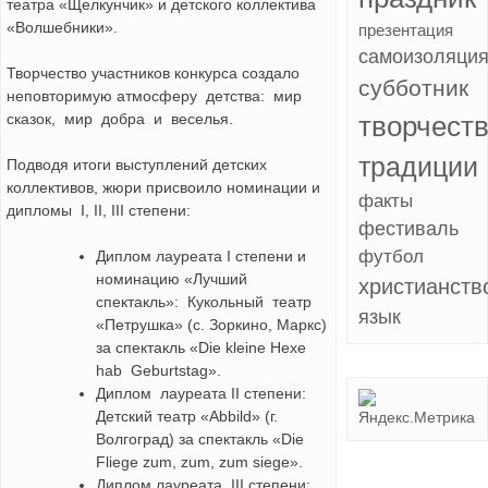
театра «Щелкунчик» и детского коллектива
«Волшебники».
презентация
самоизоляци
Творчество участников конкурса создало
субботник
неповторимую атмосферу детства: мир
сказок, мир добра и веселья.
творчест
традиции
Подводя итоги выступлений детских
коллективов, жюри присвоило номинации и
факты
дипломы I, II, III степени:
фестиваль
футбол
Диплом лауреата I степени и
номинацию «Лучший
христианств
спектакль»: Кукольный театр
язык
«Петрушка» (с. Зоркино, Маркс)
за спектакль «Die kleine Hexe
hab Geburtstag».
Диплом лауреата II степени:
Детский театр «Abbild» (г.
Волгоград) за спектакль «Die
Fliege zum, zum, zum siege».
Диплом лауреата III степени: