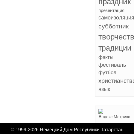
праздник
презентация
самоизоляци
субботник
творчест
традиции
факты
фестиваль
футбол
христианств
язык
© 1999-2026 Немецкий Дом Республики Татарстан