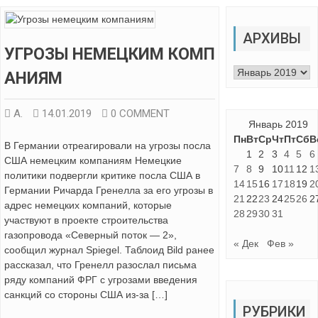
АРХИВЫ
УГРОЗЫ НЕМЕЦКИМ КОМП
Архивы
АНИЯМ
А.
14.01.2019
0 COMMENT
Январь 2019
Пн
Вт
Ср
Чт
Пт
Сб
В
В Германии отреагировали на угрозы посла
1
2
3
4
5
6
США немецким компаниям Немецкие
7
8
9
10
11
12
1
политики подвергли критике посла США в
14
15
16
17
18
19
2
Германии Ричарда Гренелла за его угрозы в
21
22
23
24
25
26
2
адрес немецких компаний, которые
28
29
30
31
участвуют в проекте строительства
газопровода «Северный поток — 2»,
« Дек
Фев »
сообщил журнал Spiegel. Таблоид Bild ранее
рассказал, что Гренелл разослал письма
ряду компаний ФРГ с угрозами введения
санкций со стороны США из-за […]
РУБРИКИ