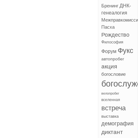
ДНК-
Бренинг
генеалогия
Межправкомисс
Пасха
Рождество
Философия
Фукс
Форум
автопробег
акция
богословие
богослуж
велопробег
вселенная
встреча
выставка
демография
диктант