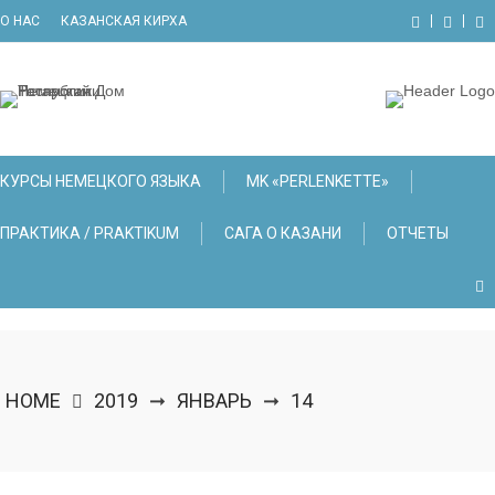
Skip
О НАС
КАЗАНСКАЯ КИРХА
to
content
КУРСЫ НЕМЕЦКОГО ЯЗЫКА
МK «PERLENKETTE»
ПРАКТИКА / PRAKTIKUM
САГА О КАЗАНИ
ОТЧЕТЫ
HOME
2019
ЯНВАРЬ
14
➞
➞