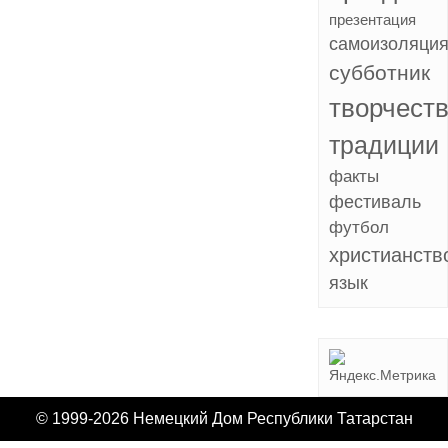
презентация
самоизоляци
субботник
творчест
традиции
факты
фестиваль
футбол
христианств
язык
© 1999-2026 Немецкий Дом Республики Татарстан