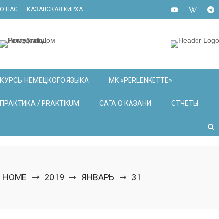
Skip
О НАС
КАЗАНСКАЯ КИРХА
to
content
КУРСЫ НЕМЕЦКОГО ЯЗЫКА
МK «PERLENKETTE»
ПРАКТИКА / PRAKTIKUM
САГА О КАЗАНИ
ОТЧЕТЫ
HOME
2019
ЯНВАРЬ
31
➞
➞