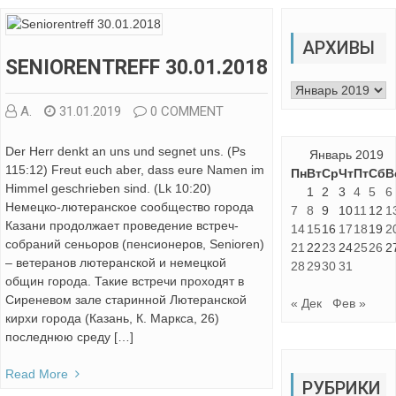
АРХИВЫ
SENIORENTREFF 30.01.2018
Архивы
А.
31.01.2019
0 COMMENT
Der Herr denkt an uns und segnet uns. (Ps
Январь 2019
115:12) Freut euch aber, dass eure Namen im
Пн
Вт
Ср
Чт
Пт
Сб
В
Himmel geschrieben sind. (Lk 10:20)
1
2
3
4
5
6
Немецко-лютеранское сообщество города
7
8
9
10
11
12
1
Казани продолжает проведение встреч-
14
15
16
17
18
19
2
собраний сеньоров (пенсионеров, Senioren)
21
22
23
24
25
26
2
– ветеранов лютеранской и немецкой
28
29
30
31
общин города. Такие встречи проходят в
Сиреневом зале старинной Лютеранской
« Дек
Фев »
кирхи города (Казань, К. Маркса, 26)
последнюю среду […]
Read More
РУБРИКИ