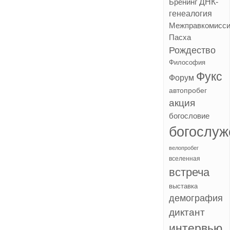
ДНК-
Бренинг
генеалогия
Межправкомисс
Пасха
Рождество
Философия
Фукс
Форум
автопробег
акция
богословие
богослуж
велопробег
вселенная
встреча
выставка
демография
диктант
интервью