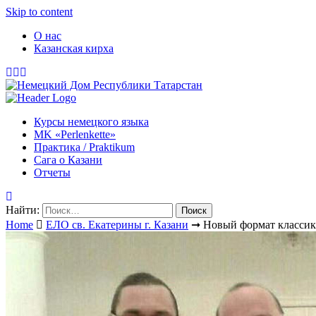
Skip to content
О нас
Казанская кирха
Курсы немецкого языка
МK «Perlenkette»
Практика / Praktikum
Сага о Казани
Отчеты
Найти:
Home
ЕЛО св. Екатерины г. Казани
➞
Новый формат класси