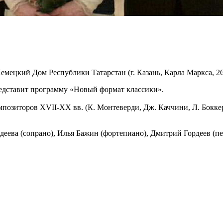
емецкий Дом Республики Татарстан (г. Казань, Карла Маркса, 2
 представит программу «Новый формат классики».
зиторов XVII-XX вв. (К. Монтеверди, Дж. Каччини, Л. Боккери
деева (сопрано), Илья Бажин (фортепиано), Дмитрий Гордеев 