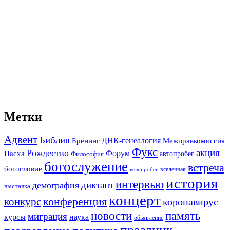
Метки
Адвент
Библия
ДНК-генеалогия
Межправкомиссия
Бренинг
Фукс
акция
Рождество
Форум
Пасха
автопробег
Философия
богослужение
встреча
богословие
вселенная
велопробег
история
интервью
диктант
демография
выставка
концерт
конференция
конкурс
коронавирус
новости
память
миграция
курсы
наука
обьявление