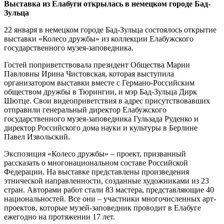
Выставка из Елабуги открылась в немецком городе Бад-
Зульца
22 января в немецком городе Бад-Зульца состоялось открытие
выставки «Колесо дружбы» из коллекции Елабужского
государственного музея-заповедника.
Гостей поприветствовала президент Общества Марии
Павловны Ирина Чистовская, которая выступила
организатором выставки вместе с Германо-Российским
обществом дружбы в Тюрингии, и мэр Бад-Зульца Дирк
Шютце. Свои видеоприветствия в адрес присутствовавших
отправили генеральный директор Елабужского
государственного музея-заповедника Гульзада Руденко и
директор Российского дома науки и культуры в Берлине
Павел Извольский.
Экспозиция «Колесо дружбы» – проект, призванный
рассказать о многонациональном составе Российской
Федерации. На выставке представлены произведения
этнической направленности, созданные художниками из 23
стран. Авторами работ стали 83 мастера, представляющие 40
национальностей. Все они – участники многочисленных арт-
проектов, которые музей-заповедник проводит в Елабуге
ежегодно на протяжении 17 лет.