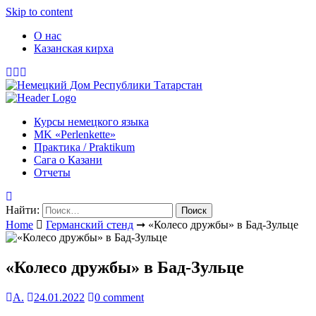
Skip to content
О нас
Казанская кирха
Курсы немецкого языка
МK «Perlenkette»
Практика / Praktikum
Сага о Казани
Отчеты
Найти:
Home
Германский стенд
➞
«Колесо дружбы» в Бад-Зульце
«Колесо дружбы» в Бад-Зульце
А.
24.01.2022
0 comment