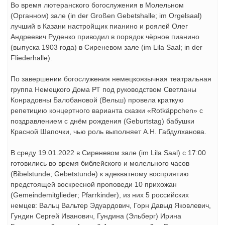
Во время лютеранского богослужения в Молельном
(Органном) зале (in der Großen Gebetshalle; im Orgelsaal)
лучший в Казани настройщик пианино и роялей Олег
Андреевич Руденко приводил в порядок чёрное пианино
(выпуска 1903 года) в Сиреневом зале (im Lila Saal; in der
Fliederhalle).
По завершении богослужения немецкоязычная театральная
группа Немецкого Дома РТ под руководством Светланы
Конрадовны Балобановой (Вельш) провела краткую
репетицию концертного варианта сказки «Rotkäppchen» с
поздравлением с днём рождения (Geburtstag) бабушки
Красной Шапочки, чью роль выполняет А.Н. Габдулханова.
В среду 19.01.2022 в Сиреневом зале (im Lila Saal) с 17:00
готовились во время библейского и молельного часов
(Bibelstunde; Gebetstunde) к адекватному восприятию
предстоящей воскресной проповеди 10 прихожан
(Gemeindemitglieder; Pfarrkinder), из них 5 российских
немцев: Вальц Вальтер Эдуардович, Горн Давыд Яковлевич,
Гундин Сергей Иванович, Гундина (Эльберг) Ирина