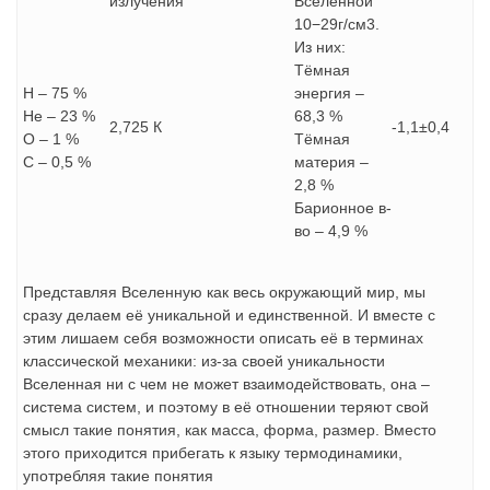
излучения
Вселенной
10−29г/см3.
Из них:
Тёмная
H – 75 %
энергия –
He – 23 %
68,3 %
2,725 К
-1,1±0,4
O – 1 %
Тёмная
C – 0,5 %
материя –
2,8 %
Барионное в-
во – 4,9 %
Представляя Вселенную как весь окружающий мир, мы
сразу делаем её уникальной и единственной. И вместе с
этим лишаем себя возможности описать её в терминах
классической механики: из-за своей уникальности
Вселенная ни с чем не может взаимодействовать, она –
система систем, и поэтому в её отношении теряют свой
смысл такие понятия, как масса, форма, размер. Вместо
этого приходится прибегать к языку термодинамики,
употребляя такие понятия