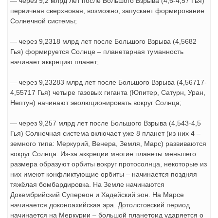
— через 9,2 млрд лет после Большого Взрыва (4,6-4,57 Гья)
первичная сверхновая, возможно, запускает формирование
Солнечной системы;
— через 9,2318 млрд лет после Большого Взрыва (4,5682
Гья) формируется Солнце – планетарная туманность
начинает аккрецию планет;
— через 9,23283 млрд лет после Большого Взрыва (4,56717-
4,55717 Гья) четыре газовых гиганта (Юпитер, Сатурн, Уран,
Нептун) начинают эволюционировать вокруг Солнца;
— через 9,257 млрд лет после Большого Взрыва (4,543-4,5
Гья) Солнечная система включает уже 8 планет (из них 4 –
земного типа: Меркурий, Венера, Земля, Марс) развиваются
вокруг Солнца. Из-за аккреции многие планеты меньшего
размера образуют орбиты вокруг протосолнца, некоторые из
них имеют конфликтующие орбиты – начинается поздняя
тяжёлая бомбардировка. На Земле начинаются
Докембрийский Супереон и Хадейский эон. На Марсе
начинается доконоахийская эра. Дотолстовский период
начинается на Меркурии – большой планетоид ударяется о