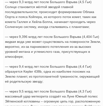
— через 9,3 млрд лет после Большого Взрыва (4,5 Гья)
Солнце становится жёлтой звездой главной
последовательности; происходит формирование Облака
Оорта и пояса Койпера, из которого поток комет, таких как
комета Галлея и Хейла-Боппа, начинает проходить через
Солнечную систему, иногда сталкиваясь с планетами;
— через 9,396 млрд лет после Большого Взрыва (4,404 Гья)
жидкая вода уже может существовать на поверхности Земли,
вероятно, из-за парникового потепления из-за высоких
уровней метана и углекислого газа, присутствующих в
атмосфере;
— через 9,4 млрд лет после Большого Взрыва (4,4 Гья)
образуется Kepler 438b, одна из наиболее похожих на
Землю планет, из протопланетной туманности, окружающей
её родительскую звезду;
— через 9,5 млрд лет после Большого Взрыва (4,3 Гья)
массивный удар метеорита создаёт на Луне Южный полюс
Эйткенской котловины – огромную цепь гор, расположенную