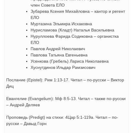
член Совета ЕЛО
Зубарева Ксения Михайловна – кантор и регент
ЕЛО
Муртазина Эльмира Исхаковна
Нурисламова (Кладт) Наталья Васильевна
Нуруллоева Фарида Содиковна – органистка
ЕЛО
Павлов Андрей Николаевич
Павлова Татьяна Евгеньевна
Усенкова (Гребель) Лариса Николаевна
Хуснутдинов Ильдар Рамзисович
Послание (Epistel): Рим 1:13-17. Читал – по-русски – Виктор
Диц
Евангелие (Evangelium): Мф 8:5-13. Читал – также по-русски
– Андрей Деляев
Проповедь (Predigt) на стихи: 4Цар 5:1-119а. Читал – по-
русски – Давыд Горн