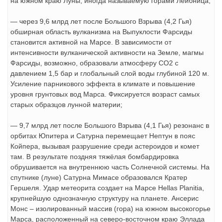
на южном краю Луны, иногда называемую горами Лейбница;
— через 9,6 млрд лет после Большого Взрыва (4,2 Гья)
обширная область вулканизма на Выпуклости Фарсиды
становится активной на Марсе. В зависимости от
интенсивности вулканической активности на Земле, магмы
Фарсиды, возможно, образовали атмосферу CO2 с
давлением 1,5 бар и глобальный слой воды глубиной 120 м.
Усиление парникового эффекта в климате и повышение
уровня грунтовых вод Марса. Фиксируется возраст самых
старых образцов лунной материи;
— 9,7 млрд лет после Большого Взрыва (4,1 Гья) резонанс в
орбитах Юпитера и Сатурна перемещает Нептун в пояс
Койпера, вызывая разрушение среди астероидов и комет
там. В результате поздняя тяжёлая бомбардировка
обрушивается на внутреннюю часть Солнечной системы. На
спутнике (луне) Сатурна Мимасе образовался Кратер
Гершеля. Удар метеорита создает на Марсе Hellas Planitia,
крупнейшую однозначную структуру на планете. Ансерис
Монс – изолированный массив (гора) на южном высокогорье
Марса, расположенный на северо-восточном краю Эллада