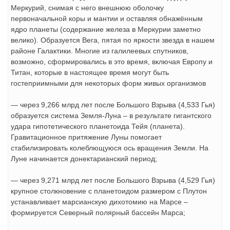
Меркурий, снимая с него внешнюю оболочку
первоначальной коры и мантии и оставляя обнажённым
ядро ​​планеты (содержание железа в Меркурии заметно
велико). Образуется Вега, пятая по яркости звезда в нашем
районе Галактики. Многие из галилеевых спутников,
возможно, сформировались в это время, включая Европу и
Титан, которые в настоящее время могут быть
гостеприимными для некоторых форм живых организмов
— через 9,266 млрд лет после Большого Взрыва (4,533 Гья)
образуется система Земля-Луна – в результате гигантского
удара гипотетического планетоида Тейя (планета).
Гравитационное притяжение Луны помогает
стабилизировать колеблющуюся ось вращения Земли. На
Луне начинается донектарианский период;
— через 9,271 млрд лет после Большого Взрыва (4,529 Гья)
крупное столкновение с планетоидом размером с Плутон
устанавливает марсианскую дихотомию на Марсе –
формируется Северный полярный бассейн Марса;