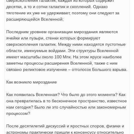
сверхскопления галактик, каждая из которых содержит
десятки, а то и сотни галактик и скоплений. Однако
тяготение их уже не удерживает, поэтому они следуют за
расширяющейся Вселенной;
Последним уровнем организации мироздания являются
ячейки или пузыри, стенки которых формируют
сверхскопления галактик. Между ними находятся пустотные
области, именуемые войдами. Эти структуры Вселенной
имеют масштабы около 100 Мпк. На этом ярусе наиболее
заметны процессы расширения Вселенной, также с ним
связано реликтовое излучение – отголосок Большого взрыва.
Как возникло мироздание
Как появилась Вселенная? Что было до этого момента? Как
она превратилась в то бесконечное пространство, известное
нам сегодня? Было ли это случайностью или закономерным
процессом?
После десятилетий дискуссий и яростных споров, физики и
астрономы практически пришли к консенсусу относительно