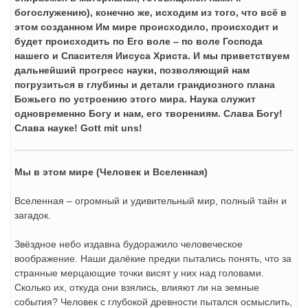
богослужению), конечно же, исходим из того, что всё в
этом созданном Им мире происходило, происходит и
будет происходить по Его воле – по воле Господа
нашего и Спасителя Иисуса Христа. И мы приветствуем
дальнейший прогресс науки, позволяющий нам
погрузиться в глубины и детали грандиозного плана
Божьего по устроению этого мира. Наука служит
одновременно Богу и нам, его творениям. Слава Богу!
Слава науке!
Gott
mit
uns
!
Мы в этом мире (Человек и Вселенная)
Вселенная – огромный и удивительный мир, полный тайн и
загадок.
Звёздное небо издавна будоражило человеческое
воображение. Наши далёкие предки пытались понять, что за
странные мерцающие точки висят у них над головами.
Сколько их, откуда они взялись, влияют ли на земные
события? Человек с глубокой древности пытался осмыслить,