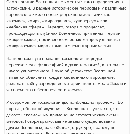
Само понятие Вселенная не имеет чёткого определения в
астрономии. В разные исторические периоды и у различных
народов оно имело целый ряд синонимов, таких как
«космос», «мир», «мироздание», «универсум» или
«небесная сфера». Нередко, говоря о процессах,
происходящих в глубинах Вселенной, применяют термин
«макрокосмос», противоположностью которому является
«микрокосмос» мира атомов и элементарных частиц.
На нелёгком пути познания космология нередко
пересекается с философией и даже теологией, и в этом нет
ничего удивительного. Наука об устройстве Вселенной
пытается объяснить, когда и как возникло мироздание,
разгадать тайну зарождения материи, понять место Земли и
человечества в бесконечности космоса.
У современной космологии две наибольшие проблемы. Во-
первых, объект её изучения – Вселенная – уникален, что
делает невозможным применение статистических схем и
методов. Говоря кратко, мы не знаем о существовании
других Вселенных, их свойствах, структуре, поэтому не
можем сравнивать. Во-вторых, длительность