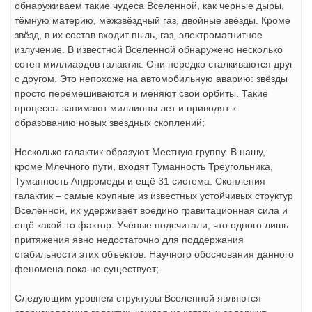
обнаруживаем такие чудеса Вселенной, как чёрные дыры,
тёмную материю, межзвёздный газ, двойные звёзды. Кроме
звёзд, в их состав входит пыль, газ, электромагнитное
излучение. В известной Вселенной обнаружено несколько
сотен миллиардов галактик. Они нередко сталкиваются друг
с другом. Это непохоже на автомобильную аварию: звёзды
просто перемешиваются и меняют свои орбиты. Такие
процессы занимают миллионы лет и приводят к
образованию новых звёздных скоплений;
Несколько галактик образуют Местную группу. В нашу,
кроме Млечного пути, входят Туманность Треугольника,
Туманность Андромеды и ещё 31 система. Скопления
галактик – самые крупные из известных устойчивых структур
Вселенной, их удерживает воедино гравитационная сила и
ещё какой-то фактор. Учёные подсчитали, что одного лишь
притяжения явно недостаточно для поддержания
стабильности этих объектов. Научного обоснования данного
феномена пока не существует;
Следующим уровнем структуры Вселенной являются