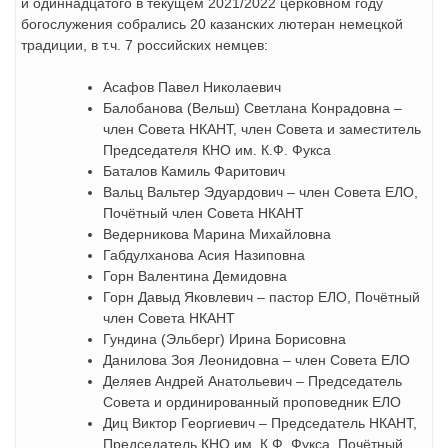
и одиннадцатого в текущем 2021/2022 церковном году
богослужения собрались 20 казанских лютеран немецкой
традиции, в т.ч. 7 российских немцев:
Асафов Павел Николаевич
Балобанова (Вельш) Светлана Конрадовна –
член Совета НКАНТ, член Совета и заместитель
Председателя КНО им. К.Ф. Фукса
Баталов Камиль Фаритович
Вальц Вальтер Эдуардович – член Совета ЕЛО,
Почётный член Совета НКАНТ
Ведерникова Марина Михайловна
Габдулханова Асия Назиповна
Горн Валентина Демидовна
Горн Давыд Яковлевич – пастор ЕЛО, Почётный
член Совета НКАНТ
Гундина (Эльберг) Ирина Борисовна
Данилова Зоя Леонидовна – член Совета ЕЛО
Деляев Андрей Анатольевич – Председатель
Совета и ординированный проповедник ЕЛО
Диц Виктор Георгиевич – Председатель НКАНТ,
Председатель КНО им. К.Ф. Фукса, Почётный