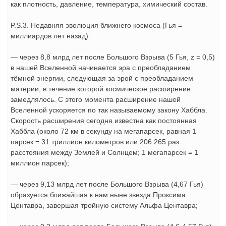
как плотность, давление, температура, химический состав.
P.S.3. Недавняя эволюция ближнего космоса (Гья =
миллиардов лет назад):
— через 8,8 млрд лет после Большого Взрыва (5 Гья, z = 0,5)
в нашей Вселенной начинается эра с преобладанием
тёмной энергии, следующая за эрой с преобладанием
материи, в течение которой космическое расширение
замедлялось. С этого момента расширение нашей
Вселенной ускоряется по так называемому закону Хаббла.
Скорость расширения сегодня известна как постоянная
Хаббла (около 72 км в секунду на мегапарсек, равная 1
парсек = 31 триллион километров или 206 265 раз
расстояния между Землей и Солнцем; 1 мегапарсек = 1
миллион парсек);
— через 9,13 млрд лет после Большого Взрыва (4,67 Гья)
образуется ближайшая к нам ныне звезда Проксима
Центавра, завершая тройную систему Альфа Центавра;