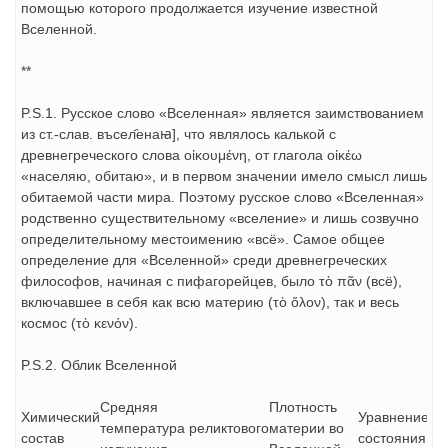
помощью которого продолжается изучение известной
Вселенной.
**
P.S.1. Русское слово «Вселенная» является заимствованием
из ст.‑слав. въсел҄енаꙗ], что являлось калькой с
древнегреческого слова οἰκουμένη, от глагола οἰκέω
«населяю, обитаю», и в первом значении имело смысл лишь
обитаемой части мира. Поэтому русское слово «Вселенная»
родственно существительному «вселение» и лишь созвучно
определительному местоимению «всё». Самое общее
определение для «Вселенной» среди древнегреческих
философов, начиная с пифагорейцев, было τὸ πᾶν (всё),
включавшее в себя как всю материю (τὸ ὅλον), так и весь
космос (τὸ κενόν).
P.S.2. Облик Вселенной
Средняя
Плотность
Химический
Уравнение
температура реликтового
материи во
состав
состояния