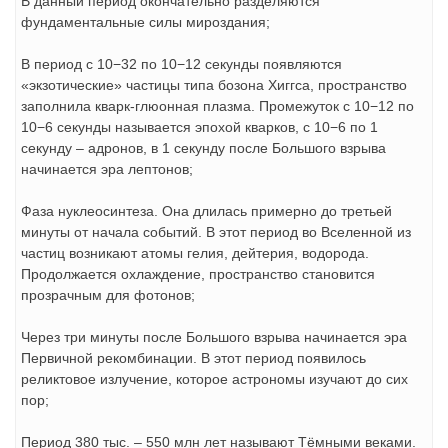
В данный период окончательно разделяются
фундаментальные силы мироздания;
В период с 10−32 по 10−12 секунды появляются
«экзотические» частицы типа бозона Хиггса, пространство
заполнила кварк-глюонная плазма. Промежуток с 10−12 по
10−6 секунды называется эпохой кварков, с 10−6 по 1
секунду – адронов, в 1 секунду после Большого взрыва
начинается эра лептонов;
Фаза нуклеосинтеза. Она длилась примерно до третьей
минуты от начала событий. В этот период во Вселенной из
частиц возникают атомы гелия, дейтерия, водорода.
Продолжается охлаждение, пространство становится
прозрачным для фотонов;
Через три минуты после Большого взрыва начинается эра
Первичной рекомбинации. В этот период появилось
реликтовое излучение, которое астрономы изучают до сих
пор;
Период 380 тыс. – 550 млн лет называют Тёмными веками.