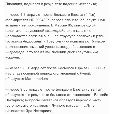
Планиция, поднялся в результате падения метеорита;
— через 9,8 млрд лет после Большого Взрыва (4 Гья)
формируется HD 209458b, первая планета, обнаруженная
во время её прохождения. В Мессье 85, линзовидной
галактике, нарушенной взаимодействием галактик,
наблюдается сложная внешняя структура оболочек и рябь.
Галактики Андромеды и Треугольника испытывают близкое
столкновение; высокий уровень звездообразования в
Андромеде, в то время как внешний диск Треугольника
искажен;
— через 9,861 млрд лет после Большого Взрыва (3,938 Гья)
наступает основной период столкновений с Луной:
образуется Mare Imbrium;
— через 9,88 млрд лет после Большого Взрыва (3,92 Гья)
образуется – в результате большого столкновения – Бассейн
Нектариса; выбросы Нектариса образуют верхнюю часть
густо покрытого кратерами Лунного нагорья; на Луне
начинается Эра Нектариса;