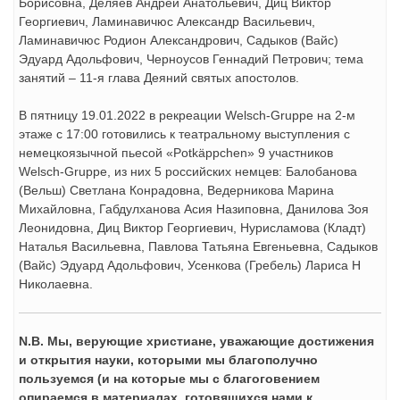
Борисовна, Деляев Андрей Анатольевич, Диц Виктор
Георгиевич, Ламинавичюс Александр Васильевич,
Ламинавичюс Родион Александрович, Садыков (Вайс)
Эдуард Адольфович, Черноусов Геннадий Петрович; тема
занятий – 11-я глава Деяний святых апостолов.
В пятницу 19.01.2022 в рекреации Welsch-Gruppe на 2-м
этаже с 17:00 готовились к театральному выступления с
немецкоязычной пьесой «Potkäppchen» 9 участников
Welsch-Gruppe, из них 5 российских немцев: Балобанова
(Вельш) Светлана Конрадовна, Ведерникова Марина
Михайловна, Габдулханова Асия Назиповна, Данилова Зоя
Леонидовна, Диц Виктор Георгиевич, Нурисламова (Кладт)
Наталья Васильевна, Павлова Татьяна Евгеньевна, Садыков
(Вайс) Эдуард Адольфович, Усенкова (Гребель) Лариса Н
Николаевна.
N.B. Мы, верующие христиане, уважающие достижения
и открытия науки, которыми мы благополучно
пользуемся (и на которые мы с благоговением
опираемся в материалах, готовящихся нами к