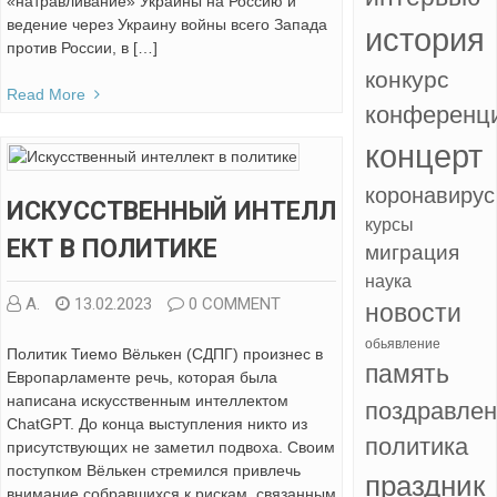
«натравливание» Украины на Россию и
ведение через Украину войны всего Запада
история
против России, в […]
конкурс
Read More
конференц
концерт
коронавирус
ИСКУССТВЕННЫЙ ИНТЕЛЛ
курсы
ЕКТ В ПОЛИТИКЕ
миграция
наука
А.
13.02.2023
0 COMMENT
новости
обьявление
Политик Тиемо Вёлькен (СДПГ) произнес в
память
Европарламенте речь, которая была
написана искусственным интеллектом
поздравле
ChatGPT. До конца выступления никто из
политика
присутствующих не заметил подвоха. Своим
поступком Вёлькен стремился привлечь
праздник
внимание собравшихся к рискам, связанным