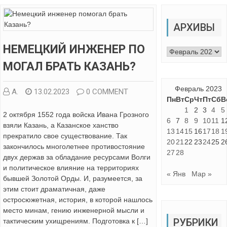
АРХИВЫ
НЕМЕЦКИЙ ИНЖЕНЕР ПО
Архивы
МОГАЛ БРАТЬ КАЗАНЬ?
Февраль 2023
А.
13.02.2023
0 COMMENT
Пн
Вт
Ср
Чт
Пт
Сб
В
1
2
3
4
5
2 октября 1552 года войска Ивана Грозного
6
7
8
9
10
11
1
взяли Казань, а Казанское ханство
13
14
15
16
17
18
1
прекратило свое существование. Так
20
21
22
23
24
25
2
закончилось многолетнее противостояние
27
28
двух держав за обладание ресурсами Волги
и политическое влияние на территориях
« Янв
Мар »
бывшей Золотой Орды. И, разумеется, за
этим стоит драматичная, даже
остросюжетная, история, в которой нашлось
место минам, гению инженерной мысли и
РУБРИКИ
тактическим ухищрениям. Подготовка к […]