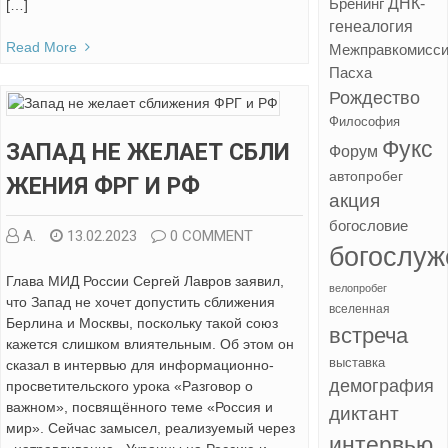
ДНК-
Бренинг
[…]
генеалогия
Read More
Межправкомисс
Пасха
Рождество
Философия
Фукс
ЗАПАД НЕ ЖЕЛАЕТ СБЛИ
Форум
автопробег
ЖЕНИЯ ФРГ И РФ
акция
богословие
А.
13.02.2023
0 COMMENT
богослуж
Глава МИД России Сергей Лавров заявил,
велопробег
что Запад не хочет допустить сближения
вселенная
Берлина и Москвы, поскольку такой союз
встреча
кажется слишком влиятельным. Об этом он
выставка
сказал в интервью для информационно-
демография
просветительского урока «Разговор о
важном», посвящённого теме «Россия и
диктант
мир». Сейчас замысел, реализуемый через
интервью