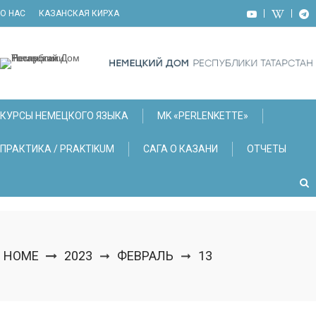
Skip
О НАС
КАЗАНСКАЯ КИРХА
to
content
КУРСЫ НЕМЕЦКОГО ЯЗЫКА
МK «PERLENKETTE»
ПРАКТИКА / PRAKTIKUM
САГА О КАЗАНИ
ОТЧЕТЫ
HOME
2023
ФЕВРАЛЬ
13
➞
➞