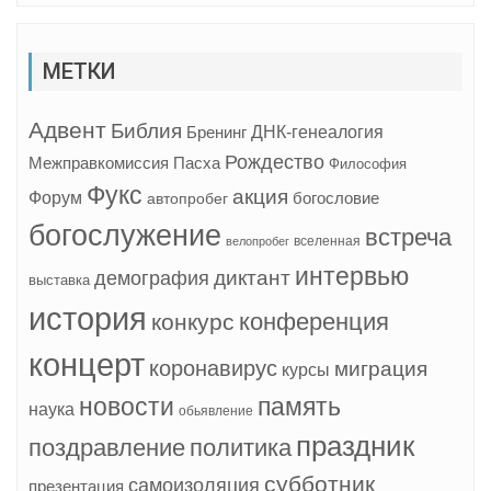
МЕТКИ
Адвент
Библия
ДНК-генеалогия
Бренинг
Рождество
Межправкомиссия
Пасха
Философия
Фукс
акция
Форум
богословие
автопробег
богослужение
встреча
вселенная
велопробег
интервью
диктант
демография
выставка
история
конференция
конкурс
концерт
коронавирус
миграция
курсы
новости
память
наука
обьявление
праздник
поздравление
политика
субботник
самоизоляция
презентация