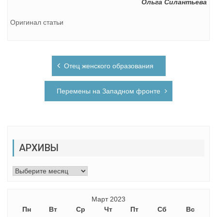
Ольга Силантьева
Оригинал статьи
Навигация
Отец женского образования
по
записям
Перемены на Западном фронте
АРХИВЫ
Архивы
Март 2023
Пн
Вт
Ср
Чт
Пт
Сб
Вс