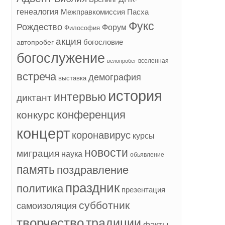
генеалогия
Межправкомиссия
Пасха
Фукс
Рождество
Форум
Философия
акция
богословие
автопробег
богослужение
вселенная
велопробег
встреча
демография
выставка
история
интервью
диктант
конференция
конкурс
концерт
коронавирус
курсы
новости
миграция
наука
обьявление
память
поздравление
праздник
политика
презентация
субботник
самоизоляция
творчество
традиции
факты