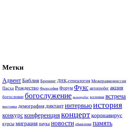
Метки
Адвент
Библия
ДНК-генеалогия
Межправкомиссия
Бренинг
Фукс
акция
Рождество
Форум
Пасха
автопробег
Философия
богослужение
встреча
богословие
вселенная
велопробег
история
интервью
диктант
демография
выставка
концерт
конференция
конкурс
коронавирус
новости
память
миграция
курсы
наука
обьявление