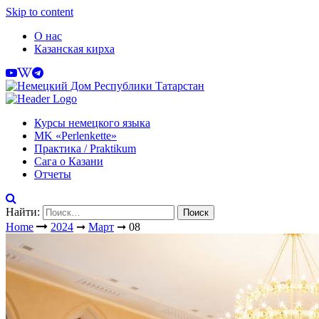
Skip to content
О нас
Казанская кирха
Курсы немецкого языка
МK «Perlenkette»
Практика / Praktikum
Сага о Казани
Отчеты
Найти:
Home
2024
➞
Март
➞
08