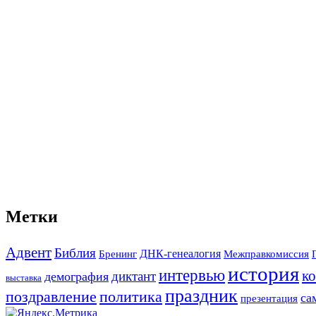
Метки
Адвент
Библия
ДНК-генеалогия
Межправкомиссия
Бренинг
история
интервью
к
диктант
демография
выставка
праздник
поздравление
политика
са
презентация