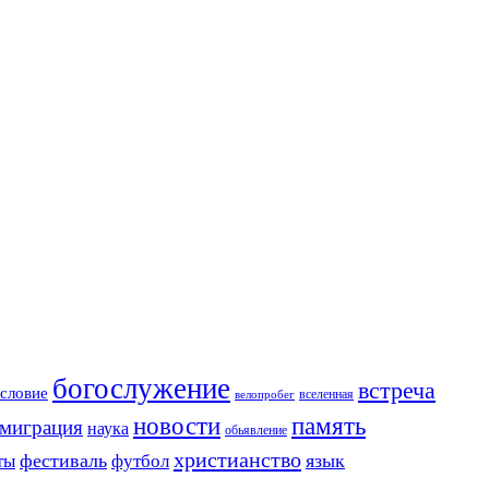
богослужение
встреча
словие
вселенная
велопробег
новости
память
миграция
наука
обьявление
христианство
фестиваль
язык
ты
футбол