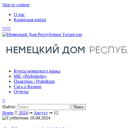
Skip to content
О нас
Казанская кирха
Курсы немецкого языка
МK «Perlenkette»
Практика / Praktikum
Сага о Казани
Отчеты
Найти:
Home
2024
➞
Август
➞
12