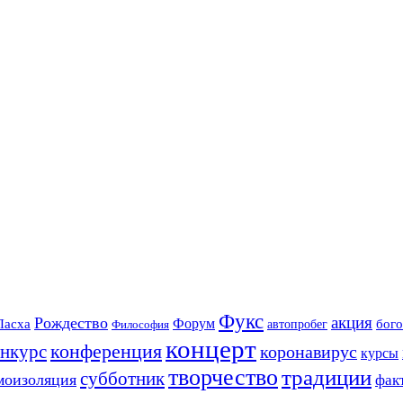
Фукс
акция
Рождество
Форум
Пасха
бого
автопробег
Философия
концерт
конференция
онкурс
коронавирус
курсы
творчество
традиции
субботник
моизоляция
фак