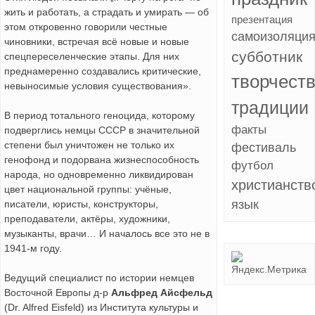
жить и работать, а страдать и умирать — об
презентация
этом откровенно говорили честные
самоизоляци
чиновники, встречая всё новые и новые
субботник
спецпереселенческие этапы. Для них
преднамеренно создавались критические,
творчест
невыносимые условия существования».
традиции
В период тотального геноцида, которому
факты
подверглись немцы СССР в значительной
степени был уничтожен не только их
фестиваль
генофонд и подорвана жизнеспособность
футбол
народа, но одновременно ликвидирован
христианств
цвет национальной группы: учёные,
язык
писатели, юристы, конструкторы,
преподаватели, актёры, художники,
музыканты, врачи… И началось все это не в
1941-м году.
Ведущий специалист по истории немцев
Восточной Европы д-р
Альфред Айсфельд
(Dr. Alfred Eisfeld) из Института культуры и