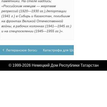
памятники. На стеле надпись:
«Российским немцам — жертвам
репрессий (1920—1930 гг.),депортации
(1941 г.) в Сибирь и Казахстан, погибшим
на фронтах Великой Отечественной
войны, в рабочих колоннах (1941—1945 гг.)
и на спецпоселении (1945—1955 гг.)».
Навигация
Лютеранское богослужение 25.08.2024
Катастрофа для Шольца
по
записям
© 1999-2026 Немецкий Дом Республики Татарстан