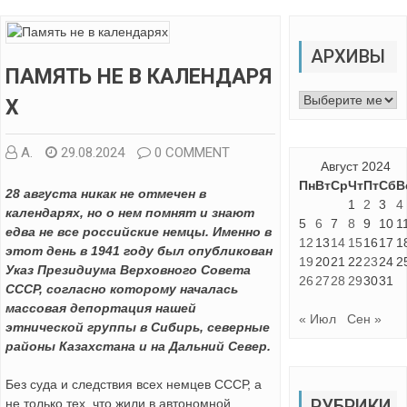
АРХИВЫ
ПАМЯТЬ НЕ В КАЛЕНДАРЯ
Архивы
Х
А.
29.08.2024
0 COMMENT
Август 2024
Пн
Вт
Ср
Чт
Пт
Сб
В
28 августа никак не отмечен в
1
2
3
4
календарях, но о нем помнят и знают
5
6
7
8
9
10
1
едва не все российские немцы. Именно в
12
13
14
15
16
17
1
этот день в 1941 году был опубликован
19
20
21
22
23
24
2
Указ Президиума Верховного Совета
26
27
28
29
30
31
СССР, согласно которому началась
массовая депортация нашей
« Июл
Сен »
этнической группы в Сибирь, северные
районы Казахстана и на Дальний Север.
Без суда и следствия всех немцев СССР, а
РУБРИКИ
не только тех, что жили в автономной