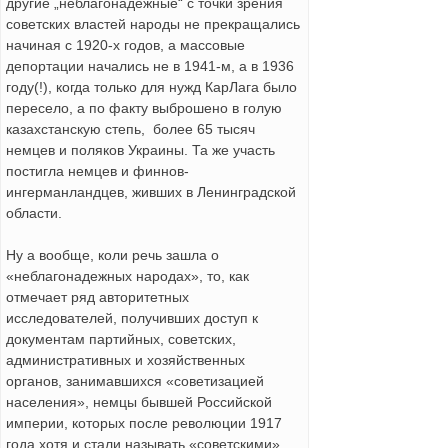
другие „неблагонадежные“ с точки зрения
советских властей народы не прекращались
начиная с 1920-х годов, а массовые
депортации начались не в 1941-м, а в 1936
году(!), когда только для нужд КарЛага было
пересело, а по факту выброшено в голую
казахстанскую степь, более 65 тысяч
немцев и поляков Украины. Та же участь
постигла немцев и финнов-
ингерманландцев, живших в Ленинградской
области.
Ну а вообще, коли речь зашла о
«неблагонадежных народах», то, как
отмечает ряд авторитетных
исследователей, получивших доступ к
документам партийных, советских,
административных и хозяйственных
органов, занимавшихся «советизацией
населения», немцы бывшей Российской
империи, которых после революции 1917
года хотя и стали называть «советскими»,