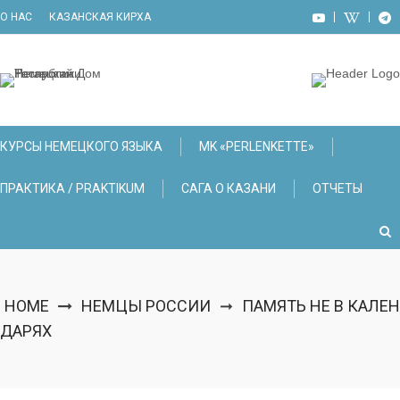
Skip
О НАС
КАЗАНСКАЯ КИРХА
to
content
КУРСЫ НЕМЕЦКОГО ЯЗЫКА
МK «PERLENKETTE»
ПРАКТИКА / PRAKTIKUM
САГА О КАЗАНИ
ОТЧЕТЫ
HOME
НЕМЦЫ РОССИИ
ПАМЯТЬ НЕ В КАЛЕН
➞
ДАРЯХ