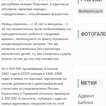
республике немцев Поволжья, в одночасье
объявили «врагами народа»,
Рубрики
«предателями», «пособниками фашистов».
Немцы-мужчины – с 15 лет и женщины – с
16 лет моментально были мобилизованы на
ФОТОГАЛЕ
принудительные работы в «трудовую
армию», являющуюся по факту огромным
концентрационным лагерем. Что же
касается оставленных без присмотра
малолетних детей, то, как сложилась судьба
многих из них до сих пор неизвестно.
Из 1 543 000 проживавших в начале
1941 года в СССР немцев в 1946-1956
годах в живых по оценкам, сделанным на
МЕТКИ
основе документов и демографической
статистики исследователями России,
Казахстана и Германии осталось примерно
Адвент
1 200 000. А писатель, публицист, один из
Библия
самых вдумчивых специалистов по этой