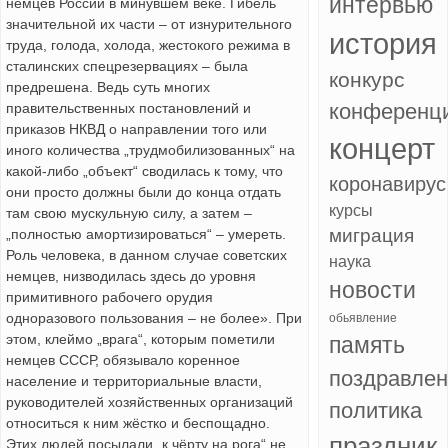
интервью
немцев России в минувшем веке. Гибель
значительной их части – от изнурительного
история
труда, голода, холода, жестокого режима в
сталинских спецрезервациях – была
конкурс
предрешена. Ведь суть многих
конференц
правительственных постановлений и
приказов НКВД о направлении того или
концерт
иного количества „трудмобилизованных“ на
какой-либо „объект“ сводилась к тому, что
коронавирус
они просто должны были до конца отдать
курсы
там свою мускульную силу, а затем –
миграция
„полностью амортизироваться“ – умереть.
Роль человека, в данном случае советских
наука
немцев, низводилась здесь до уровня
новости
примитивного рабочего орудия
одноразового пользования – не более». При
обьявление
этом, клеймо „врага“, которым пометили
память
немцев СССР, обязывало коренное
поздравле
население и территориальные власти,
руководителей хозяйственных организаций
политика
относиться к ним жёстко и беспощадно.
праздник
Этих людей посылали „к чёрту на рога“ не