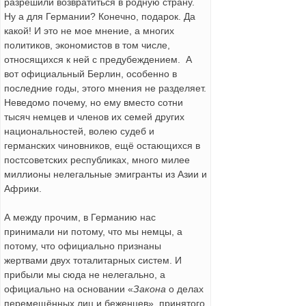
разрешили возвратиться в родную страну.
Ну а для Германии? Конечно, подарок. Да
какой! И это не мое мнение, а многих
политиков, экономистов в том числе,
относящихся к ней с предубеждением. А
вот официальный Берлин, особенно в
последние годы, этого мнения не разделяет.
Неведомо почему, но ему вместо сотни
тысяч немцев и членов их семей других
национальностей, волею судеб и
германских чиновников, ещё остающихся в
постсоветских республиках, много милее
миллионы нелегальные эмигранты из Азии и
Африки.
А между прочим, в Германию нас
принимали ни потому, что мы немцы, а
потому, что официально признаны
жертвами двух тоталитарных систем. И
прибыли мы сюда не нелегально, а
официально на основании «
Закона
о делах
перемещённых лиц и беженцев», принятого