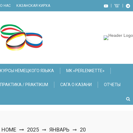
Skip
О НАС
КАЗАНСКАЯ КИРХА
to
content
КУРСЫ НЕМЕЦКОГО ЯЗЫКА
МK «PERLENKETTE»
ПРАКТИКА / PRAKTIKUM
САГА О КАЗАНИ
ОТЧЕТЫ
HOME
2025
ЯНВАРЬ
20
➞
➞