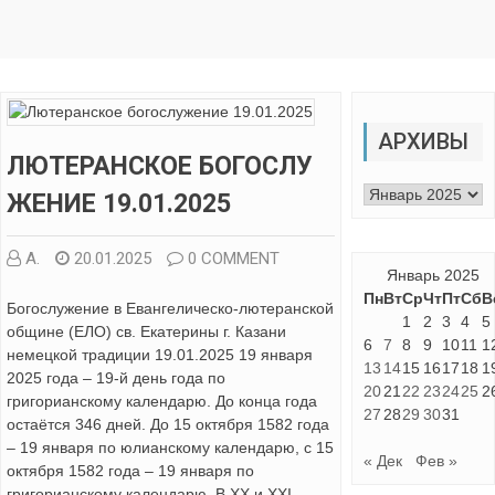
АРХИВЫ
ЛЮТЕРАНСКОЕ БОГОСЛУ
Архивы
ЖЕНИЕ 19.01.2025
А.
20.01.2025
0 COMMENT
Январь 2025
Пн
Вт
Ср
Чт
Пт
Сб
В
Богослужение в Евангелическо-лютеранской
1
2
3
4
5
общине (ЕЛО) св. Екатерины г. Казани
6
7
8
9
10
11
1
немецкой традиции 19.01.2025 19 января
13
14
15
16
17
18
1
2025 года – 19-й день года по
20
21
22
23
24
25
2
григорианскому календарю. До конца года
27
28
29
30
31
остаётся 346 дней. До 15 октября 1582 года
– 19 января по юлианскому календарю, с 15
« Дек
Фев »
октября 1582 года – 19 января по
григорианскому календарю. В XX и XXI