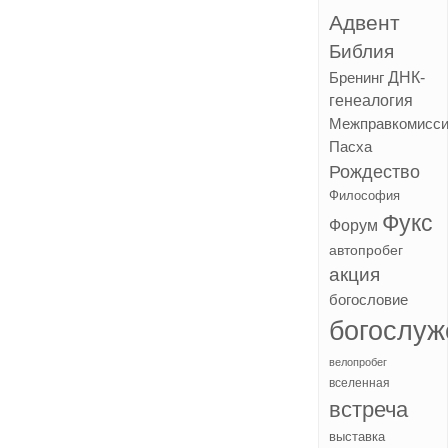
Адвент
Библия
ДНК-
Бренинг
генеалогия
Межправкомисс
Пасха
Рождество
Философия
Фукс
Форум
автопробег
акция
богословие
богослуж
велопробег
вселенная
встреча
выставка