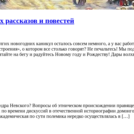
х рассказов и повестей
гих новогодних каникул осталось совсем немного, а у вас работ
троения», о котором все столько говорят? Не печальтесь! Мы по
итайте на бегу и радуйтесь Новому году и Рождеству! Дары волх
ндра Невского? Вопросы об этническом происхождении правящей
 по времени дискуссий в отечественной историографии домонго
академическая по сути полемика нередко осуществлялась в […]