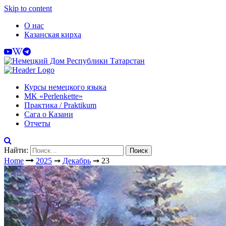
Skip to content
О нас
Казанская кирха
Курсы немецкого языка
МK «Perlenkette»
Практика / Praktikum
Сага о Казани
Отчеты
Найти:
Home
2025
➞
Декабрь
➞
23