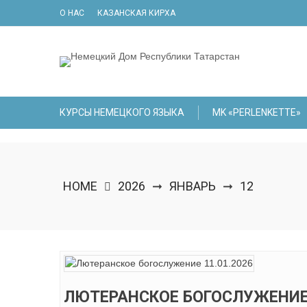
Skip
О НАС
КАЗАНСКАЯ КИРХА
to
content
КУРСЫ НЕМЕЦКОГО ЯЗЫКА
МK «PERLENKETTE»
HOME
2026
ЯНВАРЬ
12
➞
➞
ЛЮТЕРАНСКОЕ БОГОСЛУЖЕНИЕ 