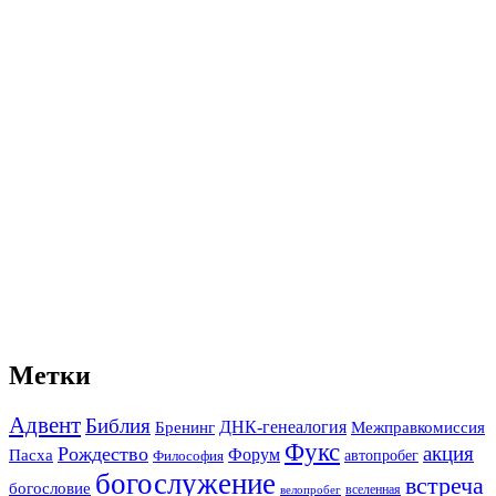
Метки
Адвент
Библия
ДНК-генеалогия
Межправкомиссия
Бренинг
Фукс
акция
Рождество
Форум
Пасха
автопробег
Философия
богослужение
встреча
богословие
вселенная
велопробег