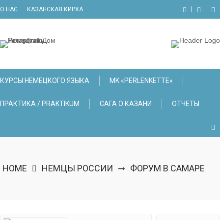
Skip
О НАС
КАЗАНСКАЯ КИРХА
to
content
КУРСЫ НЕМЕЦКОГО ЯЗЫКА
МK «PERLENKETTE»
ПРАКТИКА / PRAKTIKUM
САГА О КАЗАНИ
ОТЧЕТЫ
HOME
НЕМЦЫ РОССИИ
ФОРУМ В САМАРЕ
➞