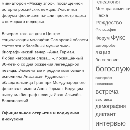
генеалогия
миниатюрой «Между эпох», посвящённой
Межправкомисс
истории российских немцев. Участники
Пасха
форума-фестиваля начали просмотр парка
с немецкого подворья.
Рождество
Философия
Вечером того же дня в Центре
Фукс
Форум
социализации молодёжи Самарской области
автопробег
состоялся юбилейный музыкально-
акция
биографический вечер «Анна Герман.
Любви негромкие слова…», посвящённый
богословие
90-летию со дня рождения легендарной
богослуж
певицы. Знаменитые и редкие композиции
исполнила Анастасия Рудинская –
велопробег
обладательница Гран-при Международного
вселенная
фестиваля имени Анны Герман. Ведущим
встреча
выступил биограф певицы Иван Ильичёв-
выставка
Волкановский.
демография
Официальное открытие и подиумная
диктант
дискуссия
интервью