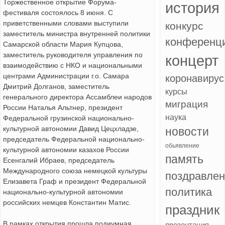
Торжественное открытие Форума-
история
фестиваля состоялось 8 июня. С
приветственными словами выступили
конкурс
заместитель министра внутренней политики
конференц
Самарской области Мария Купцова,
заместитель руководителя управления по
концерт
взаимодействию с НКО и национальными
центрами Администрации г.о. Самара
коронавирус
Дмитрий Долганов, заместитель
курсы
генерального директора Ассамблеи народов
миграция
России Наталья Альтнер, президент
наука
Федеральной грузинской национально-
культурной автономии Давид Цецхладзе,
новости
председатель Федеральной национально-
обьявление
культурной автономии казахов России
память
Есенгалий Ибраев, председатель
Международного союза немецкой культуры
поздравле
Елизавета Граф и президент Федеральной
политика
национально-культурной автономии
российских немцев Константин Матис.
праздник
В рамках открытия прошла подиумная