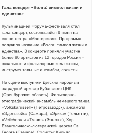
Гала-концерт «Волга: символ жизни и
единства»
Кульминацией Форума-фестиваля стал
гала-концерт, состоявшийся 9 июня на
сцене театра «Мастерская». Программа
получила название «Волга: символ жизни и
единства». В концерте приняли участие
более 80 артистов из 12 городов России –
вокальные и фольклорные коллективы,
инструментальные ансамбли, солисты.
На сцене выступили Детский народный
эстрадный оркестр Кубанского ЦНК
(Оренбургская область), Фольклорно-
этнографический ансамбль немецкого танца
«Volkskarussell» (Петрозаводск), ансамбли
«Эдельвейс» (Самара), «Эрика» (Тольятти),
«Veilchen» и «Traum» (Энгельс), Хор
Евангелическо-лютеранской церкви Св.
Георга (Самара). Солисты: Кирилл