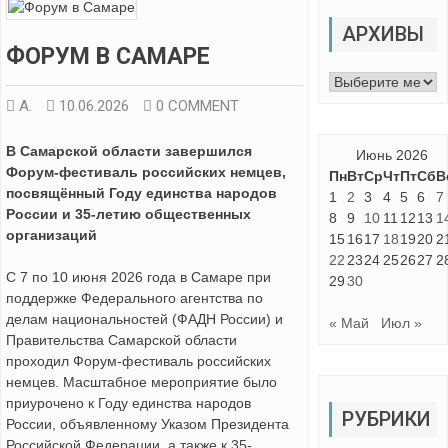
АРХИВЫ
ФОРУМ В САМАРЕ
Архивы
А.
10.06.2026
0 COMMENT
В Самарской области завершился
Июнь 2026
Форум-фестиваль российских немцев,
Пн
Вт
Ср
Чт
Пт
Сб
В
посвящённый Году единства народов
1
2
3
4
5
6
7
России и 35-летию общественных
8
9
10
11
12
13
1
организаций
15
16
17
18
19
20
2
22
23
24
25
26
27
2
С 7 по 10 июня 2026 года в Самаре при
29
30
поддержке Федерального агентства по
делам национальностей (ФАДН России) и
« Май
Июл »
Правительства Самарской области
проходил Форум-фестиваль российских
немцев. Масштабное мероприятие было
приурочено к Году единства народов
РУБРИКИ
России, объявленному Указом Президента
Российской Федерации, а также к 35-